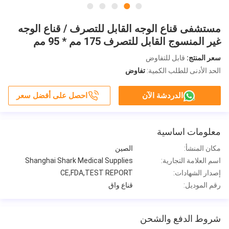
مستشفى قناع الوجه القابل للتصرف / قناع الوجه
غير المنسوج القابل للتصرف 175 مم * 95 مم
سعر المنتج:
قابل للتفاوض
الحد الأدنى للطلب الكمية:
تفاوض
الدردشة الآن
احصل على أفضل سعر
معلومات اساسية
مكان المنشأ:
الصين
اسم العلامة التجارية:
Shanghai Shark Medical Supplies
إصدار الشهادات:
CE,FDA,TEST REPORT
رقم الموديل:
قناع واق
شروط الدفع والشحن