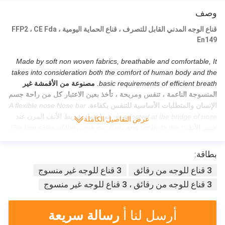
وصف
قناع الوجه المدني القابل للتصرف ، قناع الحماية اليومية ، FFP2 ، CE Fda
En149
Made by soft non woven fabrics, breathable and comfortable, It
takes into consideration both the comfort of human body and the
basic requirements of efficient breath.
مصنوعة من الأقمشة غير
المنسوجة الناعمة ، تنفس ومريحة ، تأخذ بعين الاعتبار كل من راحة جسم
الإنسان والمتطلبات الأساسية للتنفس بكفاءة.
A flexible nose Nose bar
is adopted at the bridge of nose;
يتم اعتماد شريط الأنف المرن عند
عرض التفاصيل الكاملة
جسر الأنف ؛
The four sides of the mask join flatly and tightly to the
face;
الجوانب الأربعة من القناع تلتصق بشكل مسطح بإحكام على الوجه
؛
Hence, it avoids unfiltered air directly entering into the mask and
بطاقة:
thus make breathe safely.
وبالتالي ، فإنه يتجنب دخول الهواء غير
3 قناع للوجه من رقائق
3 قناع للوجه غير منسوج
المفلتر مباشرة إلى القناع وبالتالي يجعل التنفس آمنًا.
Furthermore, the
earloop which is made of antibacterial spandex prevents any flu
3 قناع للوجه من رقائق ، 3 قناع للوجه غير منسوج
danger.
علاوة على ذلك ، فإن حلقة الأذن المصنوعة من دنة مضادة
للبكتيريا تمنع أي خطر أنفلونزا.
أرسل لنا أ
رسالة سريعة