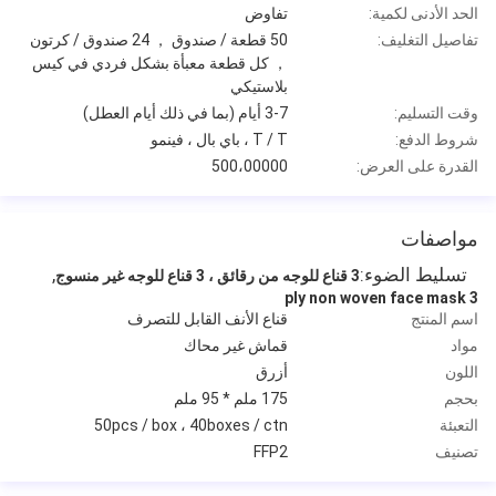
الحد الأدنى لكمية:
تفاوض
تفاصيل التغليف:
50 قطعة / صندوق ， 24 صندوق / كرتون
， كل قطعة معبأة بشكل فردي في كيس
بلاستيكي
وقت التسليم:
3-7 أيام (بما في ذلك أيام العطل)
شروط الدفع:
T / T ، باي بال ، فينمو
القدرة على العرض:
500،00000
مواصفات
تسليط الضوء:
,
3 قناع للوجه من رقائق ، 3 قناع للوجه غير منسوج
3 ply non woven face mask
اسم المنتج
قناع الأنف القابل للتصرف
مواد
قماش غير محاك
اللون
أزرق
بحجم
175 ملم * 95 ملم
التعبئة
50pcs / box ، 40boxes / ctn
تصنيف
FFP2