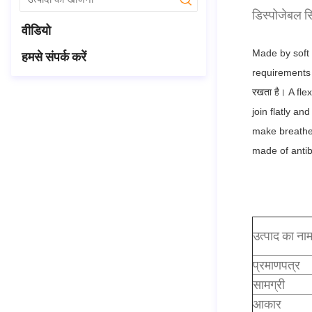
submit
डिस्पोजेबल स
वीडियो
Made by soft 
हमसे संपर्क करें
requirements o
रखता है।
A fle
join flatly and
make breathe 
made of antib
उत्पाद का ना
प्रमाणपत्र
सामग्री
आकार