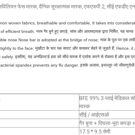
िविलियन फेस मास्क, दैनिक सुरक्षात्मक मास्क, एफएफपी 2, सीई एफडीए ए
non woven fabrics, breathable and comfortable, It takes into consider
f efficient breath.
नरम गैर बुने हुए कपड़े, सांस और आरामदायक द्वारा निर्मित, यह मान
xible nose Nose bar is adopted at the bridge of nose;
नाक के पुल पर एक लची
 tightly to the face;
मुखौटा के चार पक्ष सपाट और कसकर चेहरे से जुड़ते हैं;
Hence, it 
safely.
इसलिए, यह अनफ़िल्टर्ड हवा को सीधे मास्क में प्रवेश करने से रोकता है और इस प्रक
acterial spandex prevents any flu danger.
इसके अलावा, इयरलूप जो जीवाणुरोधी स्
BFE 99% 3 प्लाई मेडिकल सर
म
मास्क
सीई / आईएसओ
गैर बुना + पिघला-भूरा कपड़ा +
17.5 * 9.5 सेमी