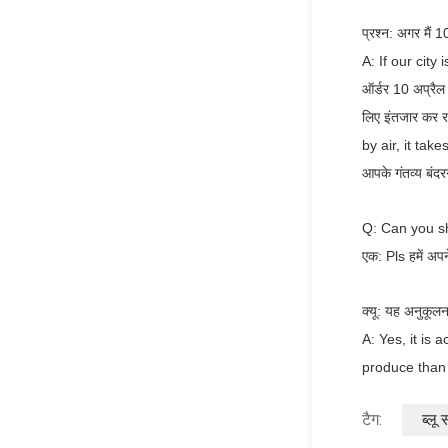
प्रश्न: अगर मैं 
A: If our city
ऑर्डर 10 अप्रैल
लिए इंतजार कर रहे
by air, it tak
आपके गंतव्य बंदर
Q: Can you s
एक: Pls हमें अप
क्यू: यह अनुकूल
A: Yes, it is 
produce than 
टैग:
ब्लू