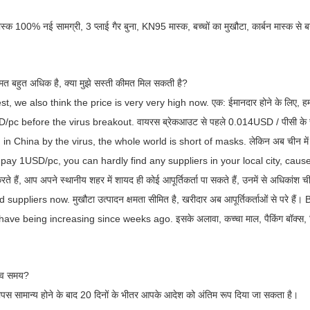
मास्क 100% नई सामग्री, 3 प्लाई गैर बुना, KN95 मास्क, बच्चों का मुखौटा, कार्बन मास्क से ब
मत बहुत अधिक है, क्या मुझे सस्ती कीमत मिल सकती है?
st, we also think the price is very very high now.
एक: ईमानदार होने के लिए,
/pc before the virus breakout.
वायरस ब्रेकआउट से पहले 0.014USD / पीसी के 
 in China by the virus, the whole world is short of masks.
लेकिन अब चीन में 
pay 1USD/pc, you can hardly find any suppliers in your local city, cau
े हैं, आप अपने स्थानीय शहर में शायद ही कोई आपूर्तिकर्ता पा सकते हैं, उनमें से अधिकांश ची
d suppliers now.
मुखौटा उत्पादन क्षमता सीमित है, खरीदार अब आपूर्तिकर्ताओं से परे हैं।
B
l have being increasing since weeks ago.
इसके अलावा, कच्चा माल, पैकिंग बॉक्स, 
ृत्व समय?
ापस सामान्य होने के बाद 20 दिनों के भीतर आपके आदेश को अंतिम रूप दिया जा सकता है।