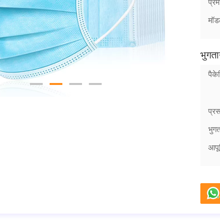
प्र
मॉड
भुगता
पैके
प्र
भुगता
आपूर