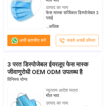
मोल भाव
उत्पाद का नाम:
फेस मास्क सर्जिकल डिस्पोजेबल 3
प्लाई
सामग्री:
...अधिक
बगैर बुना हुआ कपड़ा
रंग:
अभी बातचीत करें
सबसे अच्छी कीमत
नीले, सफेद, गुलाबी या अनुकूलित
आकार:
वयस्क के लिए 17.5 x 9.5 सेमी
फ़ीचर:
3 परत डिस्पोजेबल ईयरलूप फेस मास्क
कोविद -19 से सुरक्षा
जीवाणुरोधी OEM ODM उपलब्ध है
निस्पंदन क्षमता:
विनिमय योग्य
BFE B 95/99% PFE ≥ 99%
उत्पत्ति के प्लेस
न्यूनतम आदेश मात्रा
चीन
मोल भाव
ब्रांड नाम
उत्पाद का नाम: