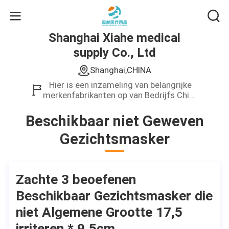
Shanghai Xiahe medical
supply Co., Ltd
Shanghai,CHINA
Hier is een inzameling van belangrijke
merkenfabrikanten op van Bedrijfs China
Gebied.Wij verstrekken slechts hoogte -
kwaliteitsproduct.
Beschikbaar niet Geweven
Gezichtsmasker
Zachte 3 beoefenen
Beschikbaar Gezichtsmasker die
niet Algemene Grootte 17,5
irriteren * 9.5cm