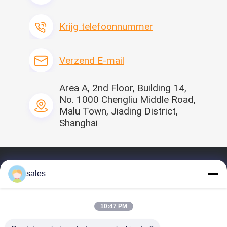
Levering vermogen
500.000 per dag
Krijg telefoonnummer
Interessant in dit product?
contactverkoper
Verzend E-mail
Krijg Recentste Prijs van de
verkoper
Area A, 2nd Floor, Building 14,
No. 1000 Chengliu Middle Road,
Malu Town, Jiading District,
Shanghai
Thuis
sales
profiel
Onze Producten
10:47 PM