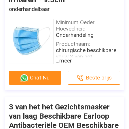
onderhandelbaar
Minimum Oeder
Hoeveelheid
Onderhandeling
Productnaam:
chirurgische beschikbare
vouw 3 van het
...meer
gezichtsmasker
Materiaal:
Chat Nu
Beste prijs
Niet Geweven Stof
Kleur:
blauw, wit, roze of
Aangepast
3 van het het Gezichtsmasker
Grootte:
van laag Beschikbare Earloop
17.5 x 9,5 cm voor
volwassene
Antibacteriële OEM Beschikbare