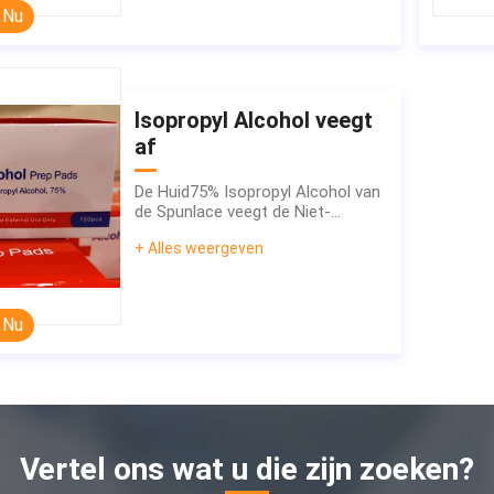
 Nu
Isopropyl Alcohol veegt
af
De Huid75% Isopropyl Alcohol van
de Spunlace veegt de Niet-
geweven Stof af
+ Alles weergeven
 Nu
Vertel ons wat u die zijn zoeken?