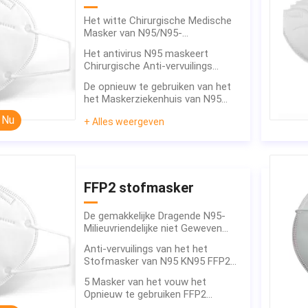
Het witte Chirurgische Medische
Masker van N95/N95-
Ademhalingsmasker Voor
Het antivirus N95 maskeert
éénmalig gebruik Geen Klep
Chirurgische Anti-vervuilings
Regelbare Beschermende
De opnieuw te gebruiken van het
Neusbrug
het Maskerziekenhuis van N95
Medische Medische niet Geweven
 Nu
+ Alles weergeven
Beschermende Stof
FFP2 stofmasker
De gemakkelijke Dragende N95-
Milieuvriendelijke niet Geweven
Stof Voor éénmalig gebruik van
Anti-vervuilings van het het
het Stofmasker
Stofmasker van N95 KN95 FFP2
Vochtbestendige Goede de
5 Masker van het vouw het
Luchtdoordringbaarheid
Opnieuw te gebruiken FFP2
Stof/Regelbaar Corpusculair het