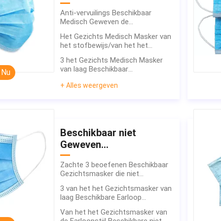
Anti-vervuilings Beschikbaar
Medisch Geweven de
Stoffenmateriaal van het
Het Gezichts Medisch Masker van
Gezichtsmasker niet
het stofbewijs/van het het
Gezichtsmasker van de Oorlijn
3 het Gezichts Medisch Masker
niet Geweven Materiaal
van laag Beschikbaar
 Nu
Earloop/Beschikbaar
+ Alles weergeven
Ademhalingsmasker FDA
Beschikbaar niet
Geweven
Gezichtsmasker
Zachte 3 beoefenen Beschikbaar
Gezichtsmasker die niet
Algemene Grootte 17,5 irriteren *
3 van het het Gezichtsmasker van
9.5cm
laag Beschikbare Earloop
Antibacteriële OEM Beschikbare
Van het het Gezichtsmasker van
ODM