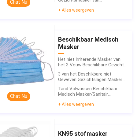
Gezichtsmasker van
Chat Nu
Beschermende Virus
anticoronavirus/Beschikbare
+ Alles weergeven
Chirurgische Maskers
Beschikbaar Medisch
Masker
Het niet Irriterende Masker van
het 3 Vouw Beschikbare Gezicht
voor de Schoonheidssalon van de
3 van het Beschikbare niet
Kliniekgezondheidszorg
Geweven Gezichtslagen Masker
met het Goede Elastische Oorlijn
Tand Volwassen Beschikbaar
Dragen
Medisch Masker/Sanitair
Chat Nu
Chirurgisch Beschikbaar Masker 3
+ Alles weergeven
Vouw
KN95 stofmasker