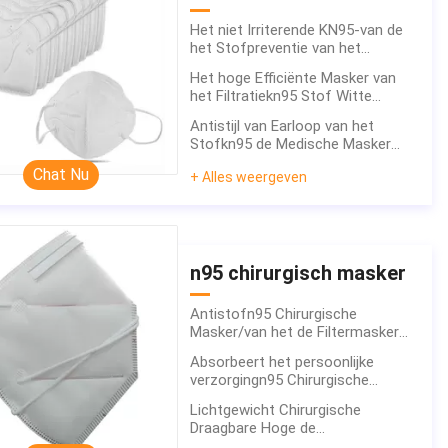
Het niet Irriterende KN95-van de
het Stofpreventie van het
Filtermasker Goedgekeurde
Het hoge Efficiënte Masker van
Certificaat van Ce FDA
het Filtratiekn95 Stof Witte
Vouwbare Bestand Fliud
Antistijl van Earloop van het
Stofkn95 de Medische Masker
voor Hoge de Filtratieefficiency
Chat Nu
+ Alles weergeven
van het Schoolbureau
n95 chirurgisch masker
Antistofn95 Chirurgische
Masker/van het de Filtermasker
van N95 Corpusculaire Hoge
Absorbeert het persoonlijke
Elasticiteitsoortelefoons
verzorgingn95 Chirurgische
Masker/het Medische N95-
Lichtgewicht Chirurgische
Filtermasker Zweet Multilagen
Draagbare Hoge de
Filtratieefficiency van de het