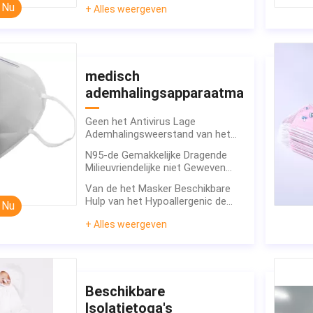
 Nu
+ Alles weergeven
Ademhalingsapparaatmasker van
N95
medisch
ademhalingsapparaatmasker
Geen het Antivirus Lage
Ademhalingsweerstand van het
Irritatie Beschikbare N95 Masker
N95-de Gemakkelijke Dragende
Milieuvriendelijke niet Geweven
Stof voor éénmalig gebruik van
Van de het Masker Beschikbare
het Stofmasker
Hulp van het Hypoallergenic de
 Nu
Medische Ademhalingsapparaat
+ Alles weergeven
Verspreiding van de Grenskiemen
Beschikbare
Isolatietoga's