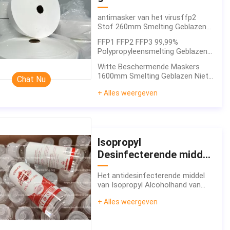
antimasker van het virusffp2
Stof 260mm Smelting Geblazen
Niet-geweven Stof
FFP1 FFP2 FFP3 99,99%
Polypropyleensmelting Geblazen
Niet-geweven Stof
Witte Beschermende Maskers
1600mm Smelting Geblazen Niet-
Chat Nu
geweven Stof
+ Alles weergeven
Isopropyl
Desinfecterende middel
van de #Alcoholhand
Het antidesinfecterende middel
van Isopropyl Alcoholhand van
Coronavirus 75% V/V #60ml
+ Alles weergeven