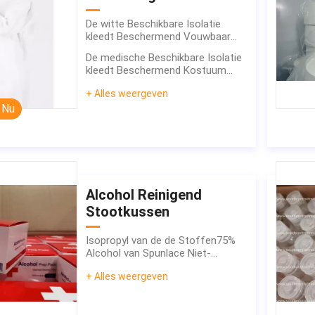
De witte Beschikbare Isolatie
kleedt Beschermend Vouwbaar
Draagbaar Goedgekeurd Ce
De medische Beschikbare Isolatie
kleedt Beschermend Kostuum
met Band Hoge Effciency
+ Alles weergeven
 Nu
Alcohol Reinigend
Stootkussen
Isopropyl van de de Stoffen75%
Alcohol van Spunlace Niet-
geweven Reinigende Stootkussen
+ Alles weergeven