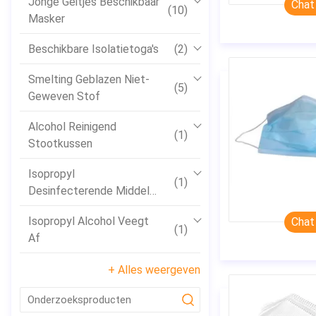
Jonge Geitjes Beschikbaar
Chat
(10)
Masker
Beschikbare Isolatietoga's
(2)
Smelting Geblazen Niet-
(5)
Geweven Stof
Alcohol Reinigend
(1)
Stootkussen
Isopropyl
(1)
Desinfecterende Middel
Van De #Alcoholhand
Isopropyl Alcohol Veegt
Chat
(1)
Af
+ Alles weergeven
submit