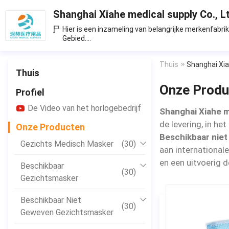
Shanghai Xiahe medical supply Co., L
Hier is een inzameling van belangrijke merkenfabri
Gebied.
Wij verstrekken slechts hoogte - kwaliteitsproduct
Thuis
Shanghai Xia
Thuis
Onze Produ
Profiel
De Video van het horlogebedrijf
Shanghai Xiahe m
de levering, in he
Onze Producten
Beschikbaar nie
Gezichts Medisch Masker
(30)
aan international
en een uitvoerig 
Beschikbaar
(30)
Gezichtsmasker
Beschikbaar Niet
(30)
Geweven Gezichtsmasker