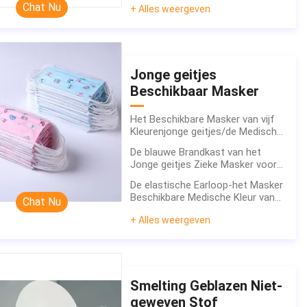
Chat Nu
+ Alles weergeven
Masker Antimist van N95
Jonge geitjes
Beschikbaar Masker
Het Beschikbare Masker van vijf
Kleurenjonge geitjes/de Medische
Maskers Bfe 95% van Kinderen
De blauwe Brandkast van het
Jonge geitjes Zieke Masker voor
Peuterswegwerpproduct met
De elastische Earloop-het Masker
Elastische Earloop
Beschikbare Medische Kleur van
Chat Nu
de Jonge geitjesneus paste
+ Alles weergeven
Modieus aan
Smelting Geblazen Niet-
geweven Stof