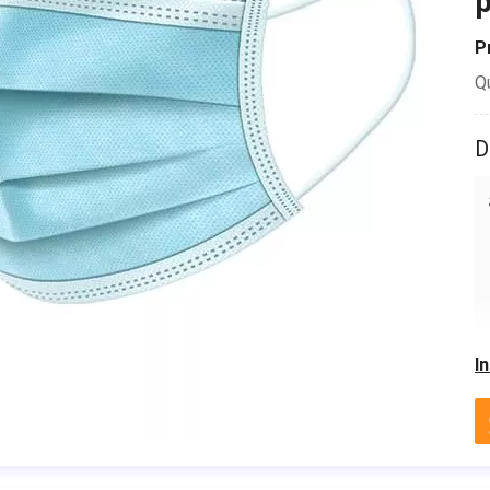
p
P
Q
D
I