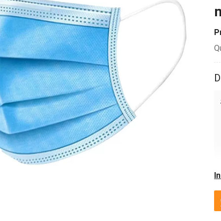
m
P
Q
D
I