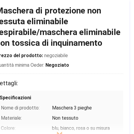
Informazioni di base
aschera di protezione non
Luogo di origine:
La CINA
essuta eliminabile
Marca:
Shanghai Shark Medical Supplies
espirabile/maschera eliminabile
Certificazione:
CE,FDA,TEST REPORT
on tossica di inquinamento
Numero di modello:
Maschera di protezione non
rezzo del prodotto:
negoziabile
tessuta eliminabile
uantità minima Oeder:
Negoziato
Termini di pagamento e spedizione
ettagli:
Imballaggi particolari:
50 pc/scatola, 24
inscatolano/cartone, ogni
Specificazioni
pezzo individualmente è
imballato in un sacchetto di
Nome di prodotto:
Maschera 3 pieghe
pla
Materiale:
Non tessuto
Tempi di consegna:
2-7 giorni (feste comprese)
Colore:
blu, bianco, rosa o su misura