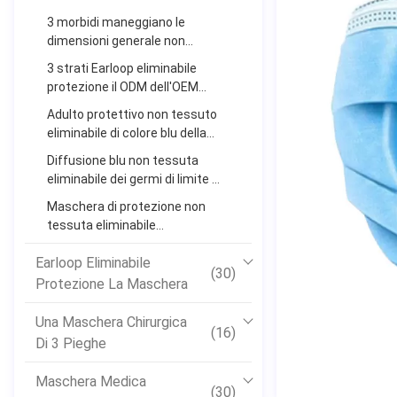
3 morbidi maneggiano le
dimensioni generale non
irritante eliminabile 17,5 *
3 strati Earloop eliminabile
9.5cm della maschera di
protezione il ODM dell'OEM
protezione
dell'antibatterico della
Adulto protettivo non tessuto
maschera disponibile
eliminabile di colore blu della
maschera di protezione di stile
Diffusione blu non tessuta
di Earloop
eliminabile dei germi di limite di
aiuto di colore della maschera
Maschera di protezione non
di protezione dell'anti polvere
tessuta eliminabile
respirabile/maschera
Earloop Eliminabile
eliminabile non tossica di
(30)
inquinamento
Protezione La Maschera
Una Maschera Chirurgica
(16)
Di 3 Pieghe
Maschera Medica
(30)