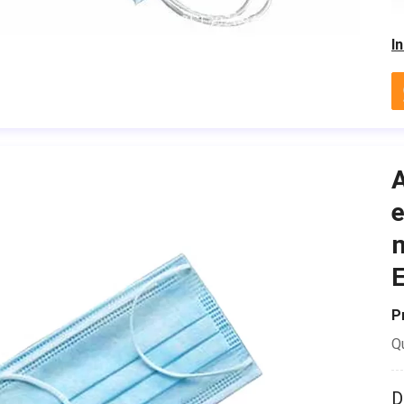
I
A
e
m
E
P
Q
D