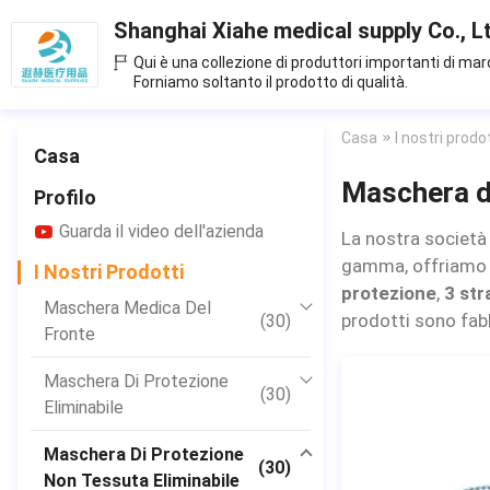
Shanghai Xiahe medical supply Co., L
Qui è una collezione di produttori importanti di mar
Forniamo soltanto il prodotto di qualità.
Casa
I nostri prodo
Casa
Maschera di
Profilo
Guarda il video dell'azienda
La nostra società
gamma, offriam
I Nostri Prodotti
protezione
,
3 str
Maschera Medica Del
prodotti sono fabb
(30)
Fronte
Maschera Di Protezione
(30)
Eliminabile
Maschera Di Protezione
(30)
Non Tessuta Eliminabile