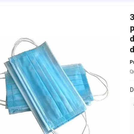
3
p
d
d
P
Q
D