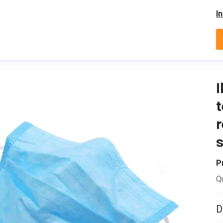
I
I
t
r
s
P
Q
D