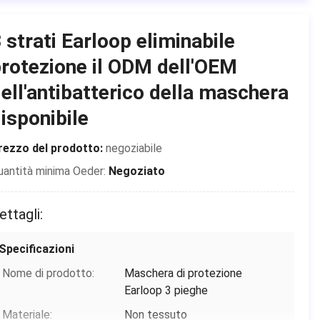
Informazioni di base
 strati Earloop eliminabile
Luogo di origine:
La CINA
rotezione il ODM dell'OEM
Marca:
Shanghai Shark Medical Supplies
ell'antibatterico della maschera
Certificazione:
CE,FDA,TEST REPORT
isponibile
Numero di modello:
Maschera di protezione non
rezzo del prodotto:
negoziabile
tessuta eliminabile
uantità minima Oeder:
Negoziato
Termini di pagamento e spedizione
ettagli:
Imballaggi particolari:
50 pc/scatola, 24
inscatolano/cartone, ogni
Specificazioni
pezzo individualmente è
imballato in un sacchetto di
Nome di prodotto:
Maschera di protezione
pla
Earloop 3 pieghe
Tempi di consegna:
2-7 giorni (feste comprese)
Materiale:
Non tessuto