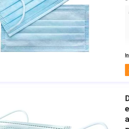
I
D
e
a