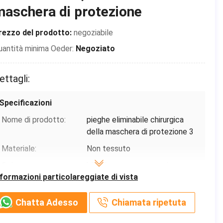
aschera di protezione
rezzo del prodotto:
negoziabile
uantità minima Oeder:
Negoziato
ettagli:
Specificazioni
Nome di prodotto:
pieghe eliminabile chirurgica
della maschera di protezione 3
Materiale:
Non tessuto
Colore:
blu, bianco, rosa o su misura
nformazioni particolareggiate di vista
Dimensione:
17,5 x 9,5 cm per l'adulto
Caratteristica:
Protettivo da Covid-19
Chatta Adesso
Chiamata ripetuta
Efficienza di filtrazione:
≥ 99% DI B.F.E≥ 95/99% PFE