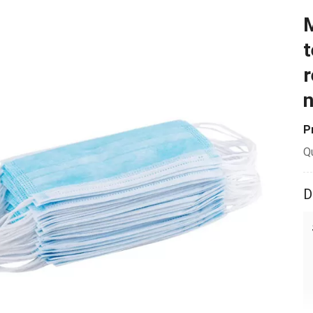
M
t
r
n
P
Q
D