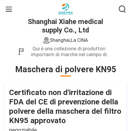
Shanghai Xiahe medical
supply Co., Ltd
Shanghai,La CINA
Qui è una collezione di produttori
importanti di marche nel campo di
affari della Cina.Forniamo soltanto il
prodotto di qualità.
Maschera di polvere KN95
Certificato non d'irritazione di
FDA del CE di prevenzione della
polvere della maschera del filtro
KN95 approvato
negoziabile