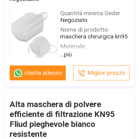
Quantità minima Oeder
Negoziato
Nome di prodotto:
maschera chirurgica kn95
Materiale:
Tessuto non tessuto
...più
Colore:
Bianco, grigio o su misura
chatta adesso
Miglior prezzo
Caratteristica:
Protettivo
Classificazione:
KN95
Alta maschera di polvere
Efficienza di filtrazione:
efficiente di filtrazione KN95
≥ 99% DI B.F.E≥ 95/99%
Fliud pieghevole bianco
PFE
resistente
Luogo di origine