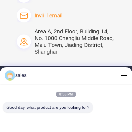
Ottenga l'ultimo
prezzo dal venditore
Invii il email
Area A, 2nd Floor, Building 14,
No. 1000 Chengliu Middle Road,
Malu Town, Jiading District,
Shanghai
Casa
sales
profilo
8:53 PM
I nostri prodotti
Good day, what product are you looking for?
Video
Contattaci