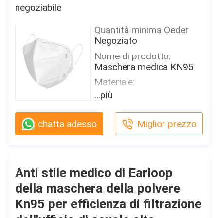
La CINA
negoziabile
Marca
Quantità minima Oeder
Shanghai Shark Medical
Negoziato
Supplies
Nome di prodotto:
Certificazione
Maschera medica KN95
CE,FDA,TEST REPORT
Materiale:
Numero di modello
Tessuto non tessuto
...più
Maschera protettiva
Colore:
Imballaggi particolari
Bianco, grigio o su misura
50 pc/scatola, 24
chatta adesso
Miglior prezzo
inscatolano/cartone, ogni
Caratteristica:
pezzo individualmente è
Protettivo
imballato in un sacchetto
Classificazione:
di pla
KN95
Anti stile medico di Earloop
Tempi di consegna
Efficienza di filtrazione:
della maschera della polvere
3-15 giorni (feste
≥ 99% DI B.F.E≥ 95/99%
comprese)
Kn95 per efficienza di filtrazione
PFE
Termini di pagamento