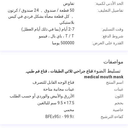
الحد الأدنى لكمية:
تفاوض
تفاصيل التغليف:
50 قطعة / صندوق ， 24 صندوق / كرتون
， كل قطعة معبأة بشكل فردي في كيس
بلاستيكي
وقت التسليم:
2-7 أيام (بما في ذلك أيام العطل)
شروط الدفع:
T / T ، باي بال ، فينمو
القدرة على العرض:
500000 يوميا
مواصفات
تسليط الضوء:
,
قناع جراحي ثلاثي الطبقات ، قناع فم طبي
medical mouth mask
اسم المنتج
قناع الوجه القابل للتصرف
عينات
عينات مجانية متاحة
اللون
الأزرق والأبيض والوردي أو حسب الطلب
بحجم
17.5 × 9.5 سم للبالغين
خاصية
محمي
كفاءة الترشيح
BFE≥95٪ - 99.9٪