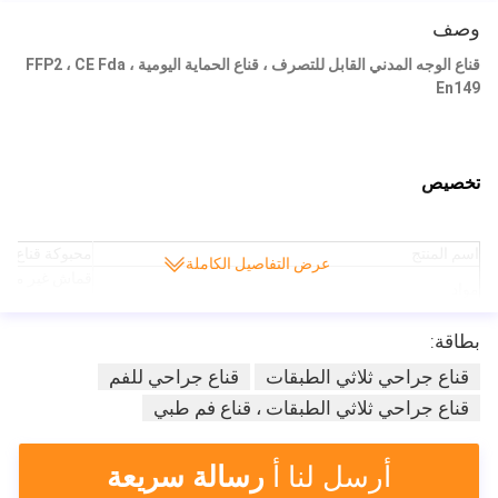
وصف
قناع الوجه المدني القابل للتصرف ، قناع الحماية اليومية ، FFP2 ، CE Fda
En149
تخصيص
اسم المنتج
محبوكة قناع ال
عرض التفاصيل الكاملة
قماش غير منسو
مواد
منسوج
خاصية
صديقة للبيئة
بطاقة:
بحجم
سم
قناع جراحي ثلاثي الطبقات
قناع جراحي للفم
تطبيق
مكافحة الغبار 
قناع جراحي ثلاثي الطبقات ، قناع فم طبي
حلقة الأذن
دائري مرن أو
وزن
20 + 20 + 25 جم / 20 + 25 + 25 جم
أرسل لنا أ
رسالة سريعة
أسلوب
Earloop أو العلاقات
اللون
الأزرق والأبي