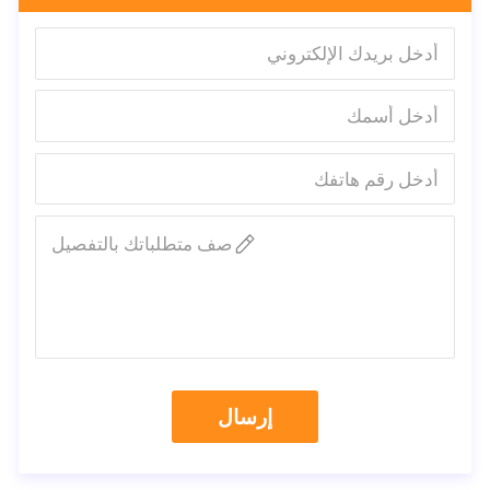
5. مع مواد متعددة الطبقات غير سامة ، وغير حساسية ، وغير
محفزة.
6. قطعة أنف من الألمنيوم قابلة للتعديل ووسادة أنف رغوية داخلية
ناعمة تساعد على ضمان ملاءمة مناسبة وزيادة راحة العمال.
7. إن مواد الترشيح الإلكتروستاتيكية ذات الكفاءة العالية والقوة
تقوم بترشيح غبار الجسيمات الصلبة بشكل فعال ، وتمنع الغازات
السائلة من الزيت.
صف متطلباتك بالتفصيل
8. خالية من الصيانة والنظافة والصديقة للبيئة.
اسم المنتج
3ply قناع طبي يمكن التخلص منه
بحجم
175 * 95 ملم
> = 95٪
BFE
مواد
قماش غير محاك
إرسال
التعبئة
التونسية للملاحة