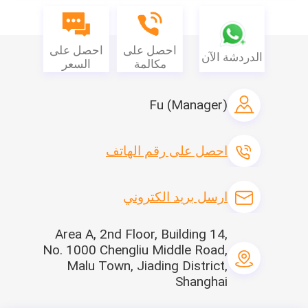
التعليمات
احصل على
احصل على
الدردشة الآن
مكالمة
السعر
Q1: هل يمكنك تقديم عينات مجانية؟
ج: نعم ، نحن قادرون على تقديم عينات مجانية.تحتاج فقط إلى دفع أجرة
النقل.
Fu (Manager)
Q2: ما هي مواد المنتجات؟
ج: المواد الرئيسية هي الأقمشة غير المنسوجة ، الأقمشة غير المنسوجة
احصل على رقم الهاتف
الخارجية الألكتروستاتيكية المرشحة
ارسل بريد الكتروني
Area A, 2nd Floor, Building 14,
No. 1000 Chengliu Middle Road,
Malu Town, Jiading District,
Shanghai