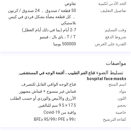
الحد الأدنى لكمية:
تفاوض
تفاصيل التغليف:
50 قطعة / صندوق ， 24 صندوق / كرتون
， كل قطعة معبأة بشكل فردي في كيس
بلاستيكي
وقت التسليم:
2-7 أيام (بما في ذلك أيام العطل)
شروط الدفع:
T / T ، باي بال ، فينمو
القدرة على العرض:
500000 يوميا
مواصفات
تسليط الضوء:
,
قناع الفم الطبيب ، أقنعة الوجه في المستشفى
hospital face masks
اسم المنتج
قناع الوجه الواقي القابل للتصرف
مواد
قماش غير منسوج + قماش مصهور
اللون
الأزرق والأبيض والوردي أو حسب الطلب
بحجم
17.5 × 9.5 سم للبالغين
خاصية
واقية من Covid-19
كفاءة الترشيح
BFE≥ 95/99٪ PFE ≥ 99٪