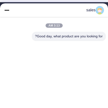
sales
منزل
التعريف
3:13 AM
منتجاتنا
Good day, what product are you looking for?
أشرطة فيديو
اتصل بنا
شاركنا
الصين قناع الفم القابل للتصرف ، قناع الفم للطبيب
المورد.Copyright © 2025 Shanghai Xiahe medical
supply Co., Ltd. All Rights Reserved.