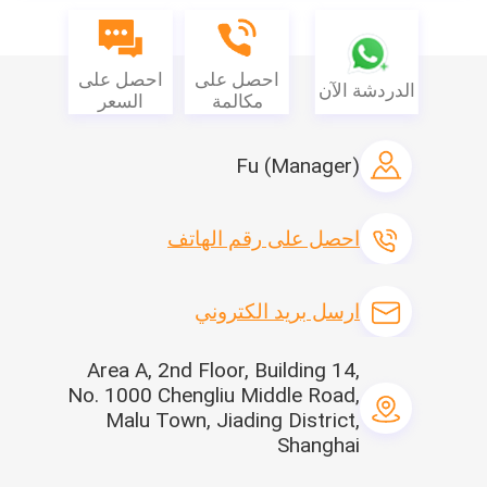
Q1: هل يمكنك تقديم عينات مجانية؟
ج: نعم ، نحن قادرون على تقديم عينات مجانية.تحتاج فقط إلى دفع أجرة
النقل.
احصل على
احصل على
الدردشة الآن
Q2: ما هي مواد المنتجات؟
مكالمة
السعر
ج: المواد الرئيسية هي الأقمشة غير المنسوجة ، الأقمشة غير المنسوجة
الخارجية الألكتروستاتيكية المرشحة
Fu (Manager)
احصل على رقم الهاتف
ارسل بريد الكتروني
Area A, 2nd Floor, Building 14,
No. 1000 Chengliu Middle Road,
Malu Town, Jiading District,
Shanghai