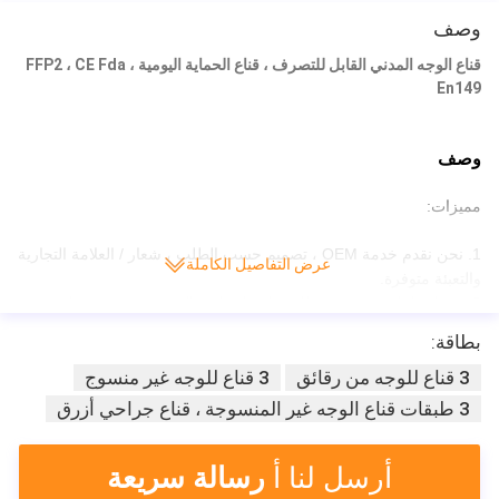
وصف
قناع الوجه المدني القابل للتصرف ، قناع الحماية اليومية ، FFP2 ، CE Fda
En149
وصف
مميزات:
1. نحن نقدم خدمة OEM ، تصميم حسب الطلب ، شعار / العلامة التجارية
عرض التفاصيل الكاملة
والتعبئة متوفرة.
2. معدات إنتاج متقدمة ، نظام صارم لمراقبة الجودة وتحسين عملية
فحص المنتج.
بطاقة:
3. يمكن تقديم عينة مجانية تحت حسابك السريع.
3 قناع للوجه من رقائق
3 قناع للوجه غير منسوج
4. More than 10 years experience in North America, Europe,
Southeast Asia and Middle East market.
4. أكثر من 10 سنوات خبرة
3 طبقات قناع الوجه غير المنسوجة ، قناع جراحي أزرق
في أمريكا الشمالية وأوروبا وجنوب شرق آسيا وسوق الشرق الأوسط.
Our products are popular in hospitals, clinics and laboratories.
أرسل لنا أ
رسالة سريعة
منتجاتنا مشهورة في المستشفيات والعيادات والمعامل.
5. نحن نقدم أنواع من المواد الاستهلاكية الطبية مثل أقنعة الوجه ، وثوب