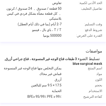
الحد الأدنى لكمية:
تفاوض
تفاصيل التغليف:
50 قطعة / صندوق ， 24 صندوق / كرتون
， كل قطعة معبأة بشكل فردي في كيس
بلاستيكي
وقت التسليم:
2-7 أيام (بما في ذلك أيام العطل)
شروط الدفع:
T / T ، باي بال ، فينمو
القدرة على العرض:
500000 يوميا
مواصفات
تسليط الضوء:
,
3 طبقات قناع الوجه غير المنسوجة ، قناع جراحي أزرق
blue surgical mask
اسم المنتج
يمكن التخلص منها قناع الوجه غير المنسوجة
مواد
قماش غير محاك
اللون
أزرق
بحجم
17.5 × 9.5 سم للبالغين
الاستخدام
الحماية
كفاءة الترشيح
BFE≥ 95/99٪ PFE ≥ 99٪