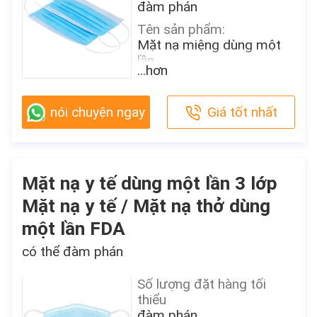
99%
đàm phán
Nguồn gốc
Tên sản phẩm:
Trung Quốc
Mặt nạ miệng dùng một
lần
Hàng hiệu
...hơn
Shanghai Shark Medical
Vật chất:
Supplies
Vải không dệt
nói chuyện ngay
Giá tốt nhất
Chứng nhận
Màu sắc:
CE,FDA,TEST REPORT
Màu xanh da trời
Số mô hình
Kích thước:
Mặt nạ bảo vệ
17,5 * 9,5cm / 18 * 9cm /
Mặt nạ y tế dùng một lần 3 lớp
14,5 * 9cm / 12,5 * 8cm
chi tiết đóng gói
Mặt nạ y tế / Mặt nạ thở dùng
50 chiếc / hộp ， 24 hộp /
Đặc tính:
thùng Mỗi mảnh được
một lần FDA
bảo vệ
đóng gói riêng trong một
Hiệu quả lọc:
có thể đàm phán
túi nhựa
BFE≥ 95/99% PFE ≥ 99%
Thời gian giao hàng
Số lượng đặt hàng tối
Nguồn gốc
2-7 ngày (kể cả ngày lễ)
thiểu
Trung Quốc
đàm phán
Điều khoản thanh toán