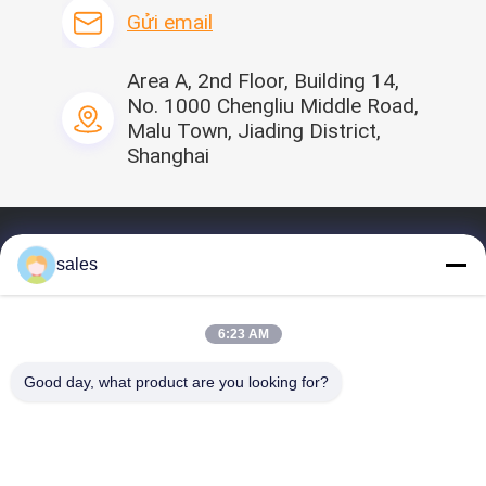
Gửi email
Area A, 2nd Floor, Building 14,
No. 1000 Chengliu Middle Road,
Malu Town, Jiading District,
Shanghai
Nhà
sales
Hồ sơ
Sản phẩm của chúng tôi
6:23 AM
Video
Good day, what product are you looking for?
Liên hệ chúng tôi