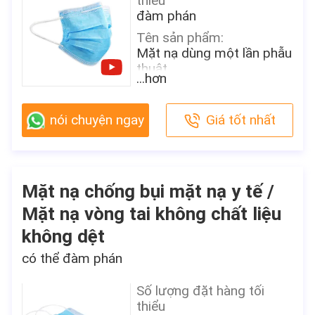
thiểu
đàm phán
Tên sản phẩm:
Mặt nạ dùng một lần phẫu
thuật
...hơn
Vật liệu:
vải không dệt
nói chuyện ngay
Giá tốt nhất
Màu sắc:
Trắng / Xanh / Xanh /
Hồng / Vàng hoặc Tùy
chỉnh
Mặt nạ chống bụi mặt nạ y tế /
Kích thước:
Mặt nạ vòng tai không chất liệu
17,5 x 9,5 cm dành cho
người lớn
không dệt
Trọng lượng:
có thể đàm phán
20+20+25g/20+25+25g
hiệu quả lọc:
Số lượng đặt hàng tối
B.F.E≥ 95 / 99% PFE ≥
thiểu