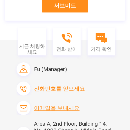
서브미트
2-7 일 (를 포함하여 휴일)
지불 조건
T/T, Paypal, Venmo
공급 능력
일 당 500,000
지금 채팅하
전화 받아
가격 확인
이 제품에 관심이 있습니까?
세요
접촉 판매자
판매자로부터 최근 값을 얻으세
요
Fu (Manager)
전화번호를 얻으세요
이메일을 보내세요
Area A, 2nd Floor, Building 14,