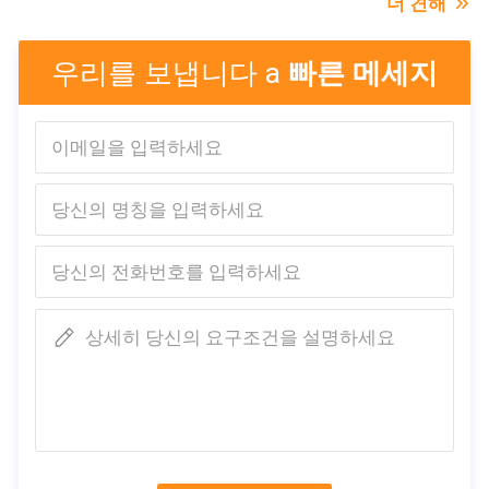
더 견해
특징:
배달 시간
방어
2-7 일 (를 포함하여 휴일)
여과 효율성:
우리를 보냅니다 a
빠른 메세지
지불 조건
B.F.E≥ 95/99% PFE ≥ 99%
T/T, Paypal, Venmo
원래 장소
공급 능력
중국
일 당 500,000
브랜드 이름
이 제품에 관심이 있습니까?
Shanghai Shark Medical
접촉 판매자
판매자로부터 최근 값을 얻으세
Supplies
요
인증
CE,FDA,TEST REPORT
모델 번호
상세히 당신의 요구조건을 설명하세요
방호마스크
포장 세부 사항
50 PC/상자, 24는 비닐 봉
투에서, 각 조각 개인적으
로 포장됩니다 상자/판지
배달 시간