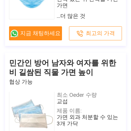
가면
모델 번호
이 제품에 관심이 있습니까?
방호마스크
물자:
접촉 판매자
...더 많은 것
판매자로부터 최근 값을 얻으세
비 길쌈된 Fabric+Melt -
포장 세부 사항
요
Blown+Non에 의하여 길쌈
50 PC/상자, 24는 비닐 봉투에
지금 채팅하세요
최고의 가격
되는 직물
개인적으로 포장됩니다 상자/
특징:
배달 시간
방어
2-7 일 (를 포함하여 휴일)
크기:
지불 조건
민간인 방어 남자와 여자를 위한
성인을 위한 17.5 x 9.5 cm
T/T, Paypal, Venmo
비 길쌈된 직물 가면 높이
여과 효율성:
공급 능력
B.F.E≥ 95/99% PFE ≥ 99%
협상 가능
일 당 500,000
원래 장소
더 많은 제품 정보를 원합니까?
최소 Oeder 수량
중국
PDF 팜플렛을 얻으세요
교섭
브랜드 이름
제품 이름:
Shanghai Shark Medical
이 제품에 관심이 있습니까?
가면 외과 처분할 수 있는
Supplies
접촉 판매자
판매자로부터 최근 값을 얻으세
3개 가닥
요
인증