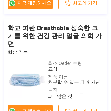
파란
지금 채팅하세요
최고의 가격
방호마스크
크기:
포장 세부 사항
성인을 위한 17.5 x 9.5 cm
50 PC/상자, 24는 비닐 봉
특징:
투에서, 각 조각 개인적으
방어
학교 파란 Breathable 성숙한 크
로 포장됩니다 상자/판지
여과 효율성:
기를 위한 건강 관리 얼굴 의학 가
배달 시간
B.F.E≥ 95/99% PFE ≥ 99%
2-7 일 (를 포함하여 휴일)
면
원래 장소
지불 조건
협상 가능
중국
T/T, Paypal, Venmo
브랜드 이름
공급 능력
최소 Oeder 수량
Shanghai Shark Medical
일 당 500,000
교섭
Supplies
제품 이름:
이 제품에 관심이 있습니까?
인증
처분할 수 있는 외과 가면
접촉 판매자
판매자로부터 최근 값을 얻으세
CE,FDA,TEST REPORT
물자:
요
모델 번호
짠것이 아닌 직물
...더 많은 것
방호마스크
OEM:
포장 세부 사항
제안하는