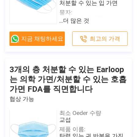
처분할 수 있는 입 가면
브랜드 이름
물자:
Shanghai Shark Medical
짠것이 아닌 직물
...더 많은 것
Supplies
색깔:
인증
파란
CE,FDA,TEST REPORT
지금 채팅하세요
최고의 가격
크기:
모델 번호
17.5*9.5cm/18*9cm/14.5*9c
방호마스크
특징:
포장 세부 사항
방어
3개의 층 처분할 수 있는 Earloop
50 PC/상자, 24는 비닐 봉
투에서, 각 조각 개인적으
여과 효율성:
는 의학 가면/처분할 수 있는 호흡
로 포장됩니다 상자/판지
B.F.E≥ 95/99% PFE ≥ 99%
가면 FDA를 직면합니다
배달 시간
원래 장소
협상 가능
2-7 일 (를 포함하여 휴일)
중국
지불 조건
브랜드 이름
최소 Oeder 수량
T/T, Paypal, Venmo
Shanghai Shark Medical Suppl
교섭
공급 능력
인증
제품 이름:
일 당 500,000
CE,FDA,TEST REPORT
탄력 있는 귀 반복을 가진