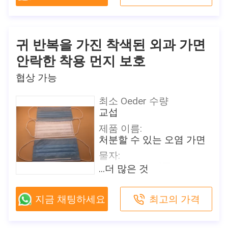
크기:
투에서, 각 조각 개인적으
성인을 위한 17.5 x 9.5 cm
로 포장됩니다 상자/판지
특징:
배달 시간
방어
귀 반복을 가진 착색된 외과 가면
2-7 일 (를 포함하여 휴일)
여과 효율성:
안락한 착용 먼지 보호
지불 조건
B.F.E≥ 95/99% PFE ≥ 99%
T/T, Paypal, Venmo
협상 가능
원래 장소
공급 능력
중국
일 당 500,000
최소 Oeder 수량
교섭
브랜드 이름
이 제품에 관심이 있습니까?
Shanghai Shark Medical
제품 이름:
접촉 판매자
판매자로부터 최근 값을 얻으세
Supplies
처분할 수 있는 오염 가면
요
인증
물자:
CE,FDA,TEST REPORT
짠것이 아닌 직물
...더 많은 것
모델 번호
색깔:
방호마스크
백색 청록색 분홍색 황색
지금 채팅하세요
최고의 가격
포장 세부 사항
크기:
50 PC/상자, 24는 비닐 봉
성인을 위한 17.5 x 9.5 cm