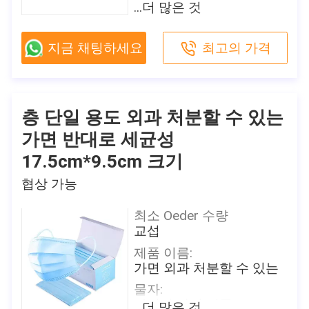
물자:
...더 많은 것
CE,FDA,TEST REPORT
짠것이 아닌 직물
모델 번호
작풍:
방호마스크
지금 채팅하세요
최고의 가격
귀고리
포장 세부 사항
크기:
50 PC/상자, 24는 비닐 봉
성인을 위한 17.5 x 9.5 cm
투에서, 각 조각 개인적으
로 포장됩니다 상자/판지
특징:
층 단일 용도 외과 처분할 수 있는
방어
배달 시간
가면 반대로 세균성
2-7 일 (를 포함하여 휴일)
여과 효율성:
17.5cm*9.5cm 크기
B.F.E≥ 95/99% PFE ≥ 99%
지불 조건
협상 가능
T/T, Paypal, Venmo
원래 장소
중국
공급 능력
최소 Oeder 수량
일 당 500,000
브랜드 이름
교섭
Shanghai Shark Medical
제품 이름:
이 제품에 관심이 있습니까?
Supplies
가면 외과 처분할 수 있는
접촉 판매자
판매자로부터 최근 값을 얻으세
인증
요
물자:
CE,FDA,TEST REPORT
짠것이 아닌 직물
...더 많은 것