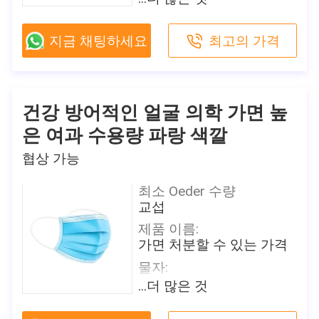
모델 번호
색깔:
방호마스크
파란
지금 채팅하세요
최고의 가격
포장 세부 사항
크기:
50 PC/상자, 24는 비닐 봉
17.5cm*9.5cm,
투에서, 각 조각 개인적으
14.5cm*9.5cm, 12*7cm
로 포장됩니다 상자/판지
특징:
건강 방어적인 얼굴 의학 가면 높
배달 시간
방어
2-7 일 (를 포함하여 휴일)
은 여과 수용량 파랑 색깔
여과 효율성:
지불 조건
협상 가능
B.F.E≥ 95/99% PFE ≥ 99%
T/T, Paypal, Venmo
원래 장소
공급 능력
최소 Oeder 수량
중국
일 당 500,000
교섭
브랜드 이름
제품 이름:
더 많은 제품 정보를 원합니까?
Shanghai Shark Medical
가면 처분할 수 있는 가격
PDF 팜플렛을 얻으세요
Supplies
물자:
인증
PP
이 제품에 관심이 있습니까?
...더 많은 것
CE,FDA,TEST REPORT
접촉 판매자
판매자로부터 최근 값을 얻으세
색깔:
요
모델 번호