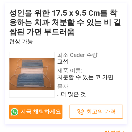
투에서, 각 조각 개인적으
특징:
로 포장됩니다 상자/판지
방어
성인을 위한 17.5 x 9.5 Cm를 착
배달 시간
여과 효율성:
용하는 치과 처분할 수 있는 비 길
2-7 일 (를 포함하여 휴일)
B.F.E≥ 95/99% PFE ≥ 99%
쌈된 가면 부드러움
지불 조건
원래 장소
T/T, Paypal, Venmo
협상 가능
중국
공급 능력
브랜드 이름
일 당 500,000
최소 Oeder 수량
Shanghai Shark Medical
교섭
Supplies
이 제품에 관심이 있습니까?
제품 이름:
접촉 판매자
판매자로부터 최근 값을 얻으세
인증
처분할 수 있는 코 가면
요
CE,FDA,TEST REPORT
물자:
모델 번호
짠것이 아닌 PP
...더 많은 것
방호마스크
색깔:
포장 세부 사항
파란
지금 채팅하세요
최고의 가격
50 PC/상자, 24는 비닐 봉
크기:
투에서, 각 조각 개인적으
성인을 위한 17.5 x 9.5 cm
로 포장됩니다 상자/판지