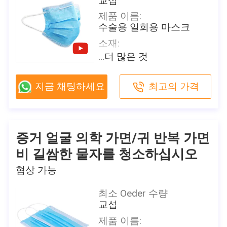
교섭
제품 이름:
수술용 일회용 마스크
소재:
직물
...더 많은 것
색상:
백색/파란/녹색/분홍색/황
지금 채팅하세요
최고의 가격
색 또는 주문을 받아서 만
드는
크기:
성인용 17.5 x 9.5 cm
증거 얼굴 의학 가면/귀 반복 가면
무게:
비 길쌈한 물자를 청소하십시오
20+20+25g/20+25+25g
협상 가능
여과 효능:
B.F.E≥ 95 / 99% PFE ≥
최소 Oeder 수량
99%
교섭
원래 장소
제품 이름:
중국