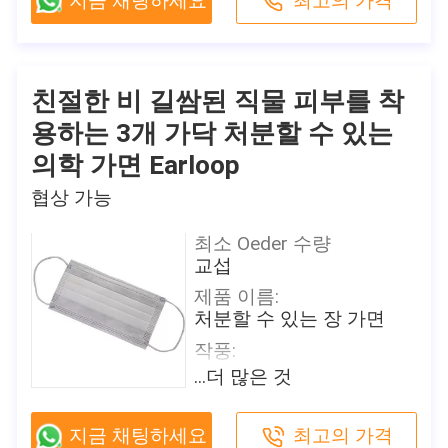
지금 채팅하세요
최고의 가격
50 PC/상자, 24는 비닐 봉
크기:
투에서, 각 조각 개인적으
성인을 위한 17.5 x 9.5 cm
로 포장됩니다 상자/판지
특징:
배달 시간
방어
친절한 비 길쌈된 직물 피부를 착
2-7 일 (를 포함하여 휴일)
여과 효율성:
용하는 3개 가닥 처분할 수 있는
지불 조건
B.F.E≥ 95/99% PFE ≥ 99%
T/T, Paypal, Venmo
의학 가면 Earloop
원래 장소
공급 능력
협상 가능
중국
일 당 500,000
브랜드 이름
최소 Oeder 수량
이 제품에 관심이 있습니까?
Shanghai Shark Medical
교섭
접촉 판매자
판매자로부터 최근 값을 얻으세
Supplies
제품 이름:
요
인증
처분할 수 있는 장 가면
CE,FDA,TEST REPORT
작풍:
모델 번호
귀고리
...더 많은 것
방호마스크
색깔:
포장 세부 사항
파란
지금 채팅하세요
최고의 가격
50 PC/상자, 24는 비닐 봉