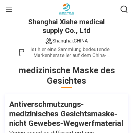
Shanghai Xiahe medical
supply Co., Ltd
Shanghai,CHINA
Ist hier eine Sammlung bedeutende
Markenhersteller auf dem China-
Geschäfts-Gebiet.Wir stellen nur
Produkt der hohen Qualität zur
medizinische Maske des
Verfügung.
Gesichtes
Antiverschmutzungs-
medizinisches Gesichtsmaske-
nicht Gewebes-Wegwerfmaterial
Varies based on different options