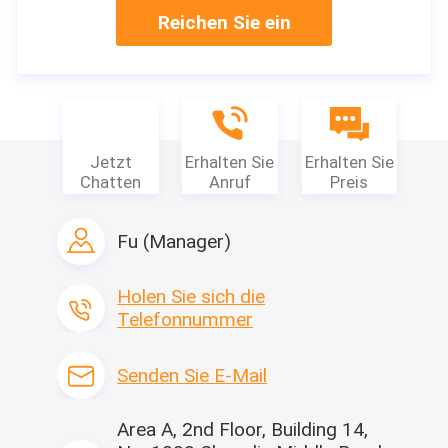
boxen,/Karton, jedes
Reichen Sie ein
Stück wird verpackt
einzeln in einer
Plastiktasche
Lieferzeit
2-7 Tage (einschließlich
Feiertage)
Jetzt
Erhalten Sie
Erhalten Sie
Chatten
Anruf
Preis
Zahlungsbedingungen
T/T, Paypal, Venmo
Versorgungsmaterial-
Fu (Manager)
Fähigkeit
500.000 pro Tag
Holen Sie sich die
Telefonnummer
Wünschen Sie mehr Produktinformation?
Erhalten Sie pdf-Broschüre
Senden Sie E-Mail
Interessiert für dieses
Produkt?
Kontaktverkäufer
Area A, 2nd Floor, Building 14,
Erhalten Sie spätesten