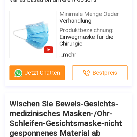
Minimale Menge Oeder
Verhandlung
Produktbezeichnung:
Einwegmaske für die
Chirurgie
Material:
...mehr
Gewebe aus nicht
gewebten Stoffen
Jetzt Chatten
Bestpreis
Farbe:
Weiß / Blau / Grün / Rosa
/ Gelb oder angepasst
Größe:
Wischen Sie Beweis-Gesichts-
17.5 x 9,5 cm für
medizinisches Masken-/Ohr-
Erwachsene
Schleifen-Gesichtsmaske-nicht
Gewicht:
20+20+25g/20+25+25g
gesponnenes Material ab