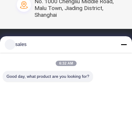
No. 1000 Chengliu Middle Road,
Preis vom Verkäufer
Malu Town, Jiading District,
Shanghai
Startseite
sales
Profil
Unsere Produkte
6:32 AM
Videos
Good day, what product are you looking for?
Kontakt
Teilen Sie uns
CHINA Medizinische Wegwerfgesichtsmaske