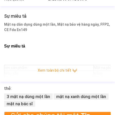
Sự miêu tả
Mặt nạ dân dụng dùng một lần, Mặt nạ bảo vệ hàng ngày, FFP2,
CE Fda En149
Sự miêu tả
tên sản phẩm
Mặt nạ phẫu 
Xem toàn bộ chi tiết
Màu sắc
trắng
Kích thước
17,5 * 9,5cm 
Chất lượng vật liệu
Vải không dệ
thẻ:
Phạm vi áp dụng
Y tế, thực ph
3 mặt nạ dùng một lần
mặt nạ xanh dùng một lần
Bịt kín, nhiệ
Phương pháp lưu trữ
quản ánh sán
mặt nạ bác sĩ