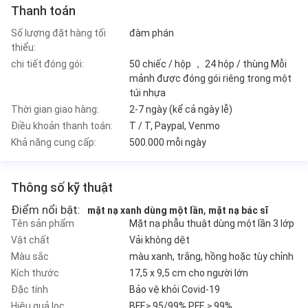
Thanh toán
Số lượng đặt hàng tối
đàm phán
thiểu:
chi tiết đóng gói:
50 chiếc / hộp ， 24 hộp / thùng Mỗi
mảnh được đóng gói riêng trong một
túi nhựa
Thời gian giao hàng:
2-7 ngày (kể cả ngày lễ)
Điều khoản thanh toán:
T / T, Paypal, Venmo
Khả năng cung cấp:
500.000 mỗi ngày
Thông số kỹ thuật
Điểm nổi bật:
,
mặt nạ xanh dùng một lần
mặt nạ bác sĩ
Tên sản phẩm
Mặt nạ phẫu thuật dùng một lần 3 lớp
Vật chất
Vải không dệt
Màu sắc
màu xanh, trắng, hồng hoặc tùy chỉnh
Kích thước
17,5 x 9,5 cm cho người lớn
Đặc tính
Bảo vệ khỏi Covid-19
Hiệu quả lọc
BFE≥ 95/99% PFE ≥ 99%