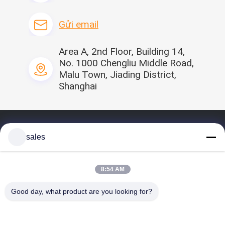
Gửi email
Area A, 2nd Floor, Building 14,
No. 1000 Chengliu Middle Road,
Malu Town, Jiading District,
Shanghai
Nhà
sales
Hồ sơ
Sản phẩm của chúng tôi
8:54 AM
Video
Good day, what product are you looking for?
Liên hệ chúng tôi