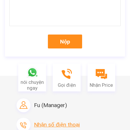
lý.
Đặc trưng:
1. Để cung cấp chăm sóc gấp đôi cho da, cách ly vết
thương.
Nộp
2. Miếng cồn được sử dụng để làm sạch vết thương, khử
trùng kỹ lưỡng.
3. Băng bó: chống nước, Giảm thiểu sự xuất hiện của sẹo.
4. Ngăn ngừa nhiễm trùng vết thương, vết thương nhanh
nói chuyện
lành hơn.
Gọi điện
Nhận Price
ngay
Fu (Manager)
Nhận số điện thoại