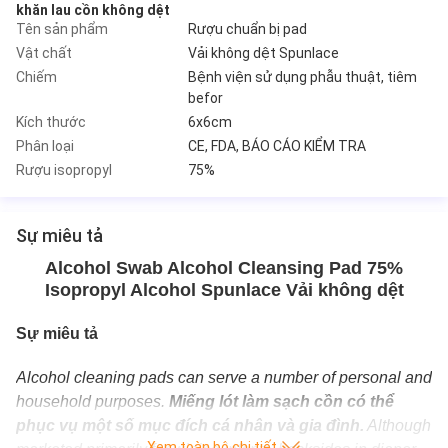
khăn lau cồn không dệt
Tên sản phẩm
Rượu chuẩn bị pad
Vật chất
Vải không dệt Spunlace
Chiếm
Bệnh viện sử dụng phẫu thuật, tiêm
befor
Kích thước
6x6cm
Phân loại
CE, FDA, BÁO CÁO KIỂM TRA
Rượu isopropyl
75%
Sự miêu tả
Alcohol Swab Alcohol Cleansing Pad 75%
Isopropyl Alcohol Spunlace Vải không dệt
Sự miêu tả
Alcohol cleaning pads can serve a number of personal and
household purposes.
Miếng lót làm sạch cồn có thể
phục vụ một số mục đích cá nhân và gia đình.
Although
Xem toàn bộ chi tiết