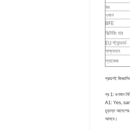
রঙ
ওজন
BFE
ফিল্টারিং হার
EU স্ট্যান্ডার্ড
সাক্ষ্যদান
প্যাকেজ
প্রায়শই জিজ্ঞাসি
প্র 1: গুণমান ন
A1: Yes, sam
চূড়ান্ত আদেশের
আসবে।