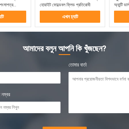
শংসাপত্র
হোয়াইট ফোল্ডেবল ফ্লিড প্রতিরোধী
অ্যান্টি ড
ইয়ারলুপ স
যাট
এখন চ্যাট
আমাদের বলুন আপনি কি খুঁজছেন?
তোমার বার্তা
নম্বর