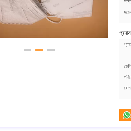
সাক্ষ
মডেল
প্রদান
প্যা
ডেলি
পরিশ
যোগা