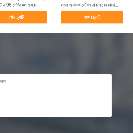
াস্ট ন 95 মেডিকেল মাস্ক
স্তর অ্যাডজাস্টেবল নাক বারের সাথে
্টাইল
কাস্টমাইজড
এখন চ্যাট
এখন চ্যাট