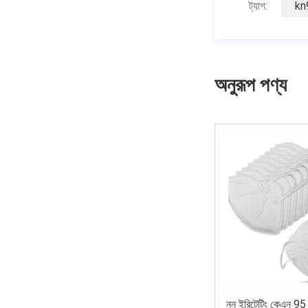
ট্যাগ:
kn9
অনুরূপ পণ্য
নন ইরিটেটিং কেএন 95 ফি