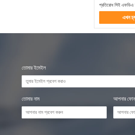
প্রতিরোধ সিই এফডিএ 
অনুমোদিত
এখন চ্
তোমার ইমেইল
তোমার নাম
আপনার ফোন 