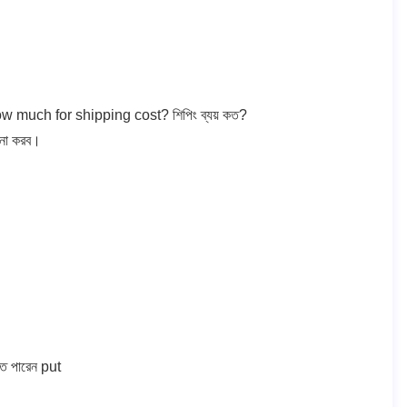
w much for shipping cost?
শিপিং ব্যয় কত?
ণনা করব।
তে পারেন put