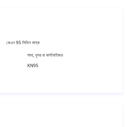
কেএন 95 সিভিল মাস্ক
সাদা, ধূসর বা কাস্টমাইজড
KN95