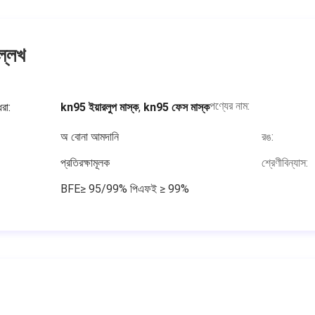
্লেখ
পণ্যের নাম:
রা:
kn95 ইয়ারলুপ মাস্ক
,
kn95 ফেস মাস্ক
অ বোনা আমদানি
রঙ:
প্রতিরক্ষামূলক
শ্রেণীবিন্যাস:
BFE≥ 95/99% পিএফই ≥ 99%