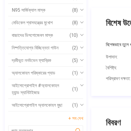
N95 সার্জিক্যাল মাস্ক
(8)
বিশেষ উল
মেডিকেল শ্বাসযন্ত্রের মুখোশ
(8)
বাচ্চাদের ডিসপোজেবল মাস্ক
(10)
বিশেষভাবে তুলে ধ
নিষ্পত্তিযোগ্য বিচ্ছিন্নতা গাউন
(2)
উপাদান:
দ্রবীভূত ননউভেন ফ্যাব্রিক
(5)
বৈশিষ্ট্য:
অ্যালকোহল পরিষ্কারের প্যাড
(1)
পরিস্রাবণ দক্ষতা:
আইসোপ্রোপাইল #অ্যালকোহল
(1)
হ্যান্ড স্যানিটাইজার
আইসোপ্রোপাইল অ্যালকোহল মুছা
(1)
+ সব দেখ
বিবরণ