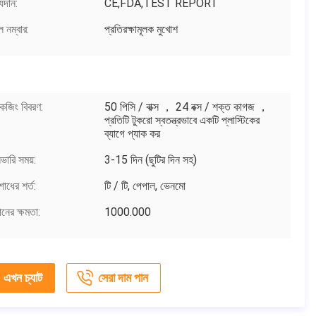
্যদান:
CE,FDA,TEST REPORT
 নম্বার:
প্রতিরক্ষামূলক মুখোশ
কেজিং বিবরণ:
50 পিসি / বাক্স ， 24 বক্স / শক্ত কাগজ ，
প্রতিটি টুকরো স্বতন্ত্রভাবে একটি প্লাস্টিকের
ব্যাগে প্যাক কর
ভারি সময়:
3-15 দিন (ছুটির দিন সহ)
োধের শর্ত:
টি / টি, পেপাল, ভেনমো
নের ক্ষমতা:
1000.000
এখন চ্যাট
সেরা দাম পান