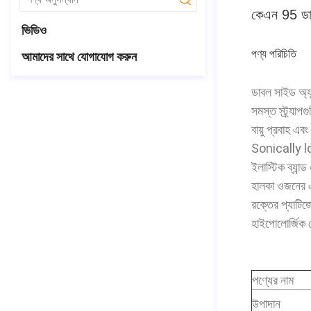
submit
কেএন 95 ডাস
ভিডিও
পণ্য পরিচিতি
আমাদের সাথে যোগাযোগ করুন
ডাবল সাইড অ্যান্
সমস্ত স্ট্র্যাপ
বায়ু প্রবাহ 
Sonically ldা
ইলাস্টিক ব্যান্
হালকা ওজনের এব
রক্তের প্যাটিজে
হাইপোলোর্জিক ফ
পণ্যের নাম
উপাদান