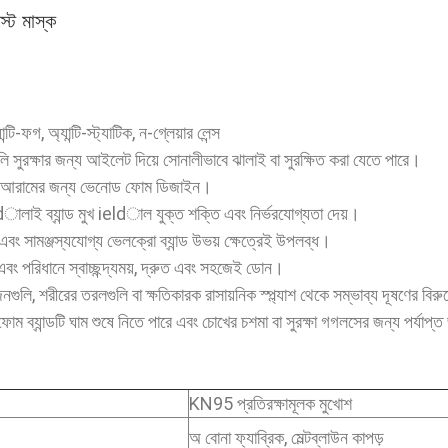
্ট মাস্ক
টি-ফগ, অ্যান্টি-স্ট্যাটিক, ন-গ্লেয়ার লেন্স
গুলি সুরক্ষার জন্য আইলেট দিয়ে সোনালীভাবে ঝালাই বা সুরক্ষিত করা যেতে পারে।
এবং আরামের জন্য ভেনোড ফোম ডিজাইন।
লাই ব্যান্ড মুখ ieldাল যুক্ত শক্তি এবং নির্ভরযোগ্যতা দেয়।
ড এবং সামঞ্জস্যযোগ্য ভেলক্রো ব্যান্ড উভয় ক্ষেত্রেই উপলব্ধ।
ং পরিধানে স্বাচ্ছন্দ্যময়, দ্রুত এবং সহজেই ডোন।
নগুলি, শরীরের তরলগুলি বা ক্ষতিকারক রাসায়নিক স্প্ল্যাশ থেকে সম্ভাব্য দূষণের বিরুদ্ধ
োম ব্যান্ডটি ঘাম শুষে নিতে পারে এবং চোখের চশমা বা সুরক্ষা গগলসের জন্য পর্যাপ
KN95 প্রতিরক্ষামূলক মুখোশ
অ বোনা ফ্যাব্রিক, মেল্টব্লাউন কাপড়