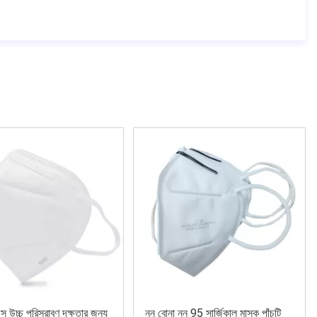
স উচ্চ পরিস্রাবণ দক্ষতার জন্য
নন বোনা নন 95 সার্জিকাল মাস্ক পাঁচটি