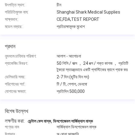
উৎপত্তি স্থল:
চীন
পরিচিতিমুলক নাম:
Shanghai Shark Medical Supplies
সাক্ষ্যদান:
CE,FDA,TEST REPORT
মডেল নম্বার:
প্রতিরক্ষামূলক মুখোশ
প্রদান
ন্যূনতম চাহিদার পরিমাণ:
আলাপ - আলোচনা
প্যাকেজিং বিবরণ:
50 পিসি / বাক্স ， 24 বক্স / শক্ত কাগজ ， প্রতিটি
টুকরো স্বতন্ত্রভাবে একটি প্লাস্টিকের ব্যাগে প্যাক কর
ডেলিভারি সময়:
2-7 দিন (ছুটির দিন সহ)
পরিশোধের শর্ত:
টি / টি, পেপাল, ভেনমো
যোগানের ক্ষমতা:
প্রতিদিন 500,000
বিশেষ উল্লেখ
লক্ষণীয় করা:
,
ডেন্টাল ফেস মাস্ক
ডিসপোজেবল সার্জিক্যাল মাস্ক
পণ্যের নাম
সার্জিক্যাল ডিসপোজেবল মাস্ক
উপাদান
অ বোনা আমদানি