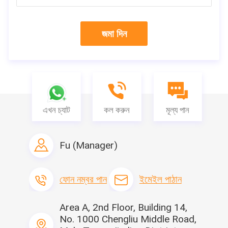
প্রায়শই জিজ্ঞাসিত প্রশ্নাবলী
জমা দিন
প্রশ্ন 1: আপনি বিনামূল্যে নমুনা সরবরাহ করতে পারেন?
উত্তর: হ্যাঁ, আমরা নিখরচায় নমুনা দিতে সক্ষম হয়েছি। আপনাকে কেবল ফ্রেইট প্রদান করতে
হবে।
প্রশ্ন 2: পণ্যগুলির উপাদান কী?
উত্তর: প্রধান উপাদান হ'ল নন বোনা ফ্যাব্রিক, নন-বোনা ফ্যাব্রিক আউটার ইলেক্ট্রোস্ট্যাটিক
এখন চ্যাট
কল করুন
মূল্য পান
ফিল্টার সুতি
Fu (Manager)
ফোন নম্বর পান
ইমেইল পাঠান
Area A, 2nd Floor, Building 14,
No. 1000 Chengliu Middle Road,