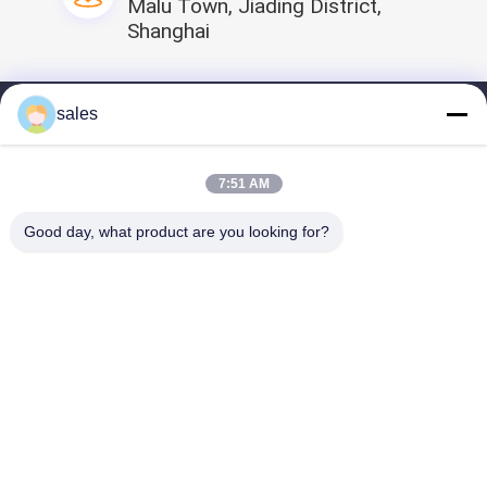
Malu Town, Jiading District,
Shanghai
sales
বাড়ি
প্রোফাইলের
7:51 AM
আমাদের পণ্য
Good day, what product are you looking for?
ভিডিও
আমাদের সাথে যোগাযোগ করুন
আমাদের শেয়ার করুন
চীন ডেন্টাল ফেস মাস্ক সরবরাহকারী.
Copyright © 2026 Shanghai
Xiahe medical supply Co., Ltd. All Rights Reserved.