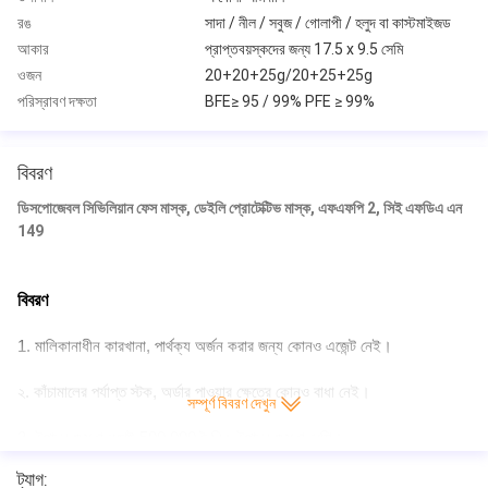
রঙ
সাদা / নীল / সবুজ / গোলাপী / হলুদ বা কাস্টমাইজড
আকার
প্রাপ্তবয়স্কদের জন্য 17.5 x 9.5 সেমি
ওজন
20+20+25g/20+25+25g
পরিস্রাবণ দক্ষতা
BFE≥ 95 / 99% PFE ≥ 99%
বিবরণ
ডিসপোজেবল সিভিলিয়ান ফেস মাস্ক, ডেইলি প্রোটেক্টিভ মাস্ক, এফএফপি 2, সিই এফডিএ এন
149
বিবরণ
1. মালিকানাধীন কারখানা, পার্থক্য অর্জন করার জন্য কোনও এজেন্ট নেই।
২. কাঁচামালের পর্যাপ্ত স্টক, অর্ডার পাওয়ার ক্ষেত্রে কোনও বাধা নেই।
সম্পূর্ণ বিবরণ দেখুন
3, উত্পাদন ক্ষমতা যথেষ্ট 500,000 দৈনিক উত্পাদন ক্ষমতা বেশি।
ট্যাগ:
4, পেশাদার N95 স্তর সুরক্ষা, আপনার জন্য এসকর্ট