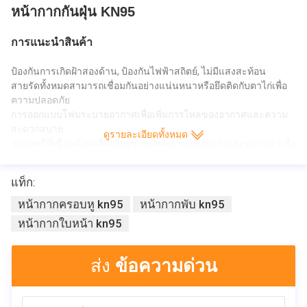
หน้ากากกันฝุ่น KN95
การแนะนำสินค้า
ป้องกันการเกิดฝ้าสองด้าน, ป้องกันไฟฟ้าสถิตย์, ไม่มีแสงสะท้อน
สายรัดทั้งหมดสามารถเชื่อมกันอย่างแน่นหนาหรือยึดติดกับตาไก่เพื่อ
ความปลอดภัย
การออกแบบโฟมระบายอากาศเพื่อเพิ่มการไหลของอากาศและความ
สะดวกสบาย
ดูรายละเอียดทั้งหมด
วงดนตรีที่เชื่อมด้วยคลื่นเสียงช่วยเพิ่มความแข็งแกร่งและความน่าเชื่อ
ถือ
มีให้เลือกทั้งแบบยืดหยุ่นและแบบเวลโครแบนด์
แท็ก:
น้ำหนักเบาสวมใส่สบายรวดเร็วและสวมง่าย
การป้องกันที่ดีเยี่ยมต่อการปนเปื้อนที่อาจเกิดขึ้นจากเชื้อโรคในเลือด
หน้ากากครอบหู kn95
หน้ากากพับ kn95
ของเหลวในร่างกายหรือสารเคมีอันตราย
หน้ากากใบหน้า kn95
แถบโฟมที่มีความไวต่อแสงสามารถดูดซับเหงื่อและให้พื้นที่เพียงพอ
สำหรับแว่นสายตาหรือแว่นตานิรภัย
ส่ง
ข้อความด่วน
ชื่อผลิตภัณฑ์
หน้ากากป้องกัน KN95