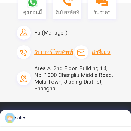
Q2: ฉันเป็นผู้ค้าส่งขนาดเล็ก, คุณยอมรับคำสั่งขนาดเล็กหรือ
คุยตอนนี้
รับโทรศัพท์
รับราคา
ไม่
A2: ไม่มีปัญหาหากคุณเป็นผู้ค้าส่งขนาดเล็กเราต้องการที่จะ
เติบโตไปพร้อมกับคุณด้วยกัน
Fu (Manager)
Q3: Can you shipping to my address?
Q3: คุณสามารถจัด
รับเบอร์โทรศัพท์
ส่งอีเมล
ส่งไปยังที่อยู่ของฉัน?
How much for shipping cost?
ค่าจัดส่ง
เท่าไหร่
Area A, 2nd Floor, Building 14,
A3: กรุณาส่งที่อยู่จัดส่งของคุณจากนั้นเราจะคำนวณค่าจัดส่ง
No. 1000 Chengliu Middle Road,
สำหรับคุณ
Malu Town, Jiading District,
Q4: คุณสามารถทำให้แบรนด์ของเราเองหรือบรรจุการ
Shanghai
ออกแบบของเรา
A4: ใช่เราสามารถทำ OEM
บ้าน
ถาม: การจัดส่งแบบไหน
sales
A: จัดส่งทางทะเลอากาศที่ดิน
ข้อมูลส่วนตัว