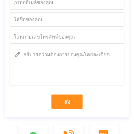
วัสดุ
ผ้าไม่ทอ, ผ้าเมลท์
สี
ขาว
น้ำหนัก
0.35 oz / pc
BFE
> 95%
อัตราการกรอง
95% ขึ้นไป (อนุภาค 0.07
มาตรฐานของสหภาพยุโรป
FFP2
การรับรอง
CE
อธิบายความต้องการของคุณโดยละเอียด
บรรจุภัณฑ์
50 ชิ้นในกล่อง 20 กล่องใน
คำถามที่พบบ่อย
Q1: ฉันจะได้รับตัวอย่างของผลิตภัณฑ์ใด ๆ เพื่อยืนยัน
คุณภาพ?
A1: Yes, samples will be offered and the charge will be
ส่ง
reduced from the total value of the final order.
A1: ใช่
ตัวอย่างจะได้รับและค่าใช้จ่ายจะลดลงจากมูลค่ารวมของการ
สั่งซื้อขั้นสุดท้าย
Basically, the courier charge will be
covered by our client.
โดยทั่วไปลูกค้าของเราจะเป็นผู้รับผิด
ชอบค่าจัดส่ง