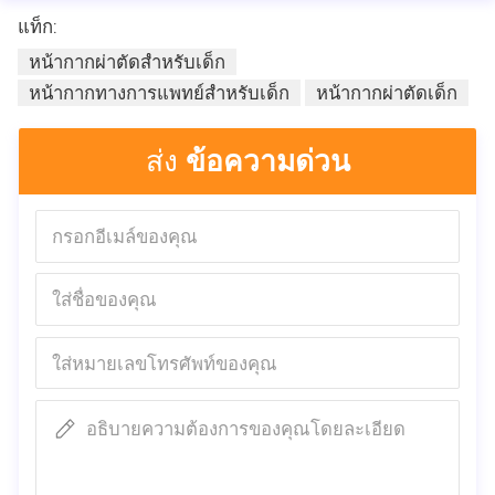
วัสดุ
ผ้าไม่ทอ
แท็ก:
สี
ขาว / น้ำเงิน
หน้ากากผ่าตัดสำหรับเด็ก
ชั้น
3 Plys
หน้ากากทางการแพทย์สำหรับเด็ก
หน้ากากผ่าตัดเด็ก
การ
CE
รับรอง
ส่ง
ข้อความด่วน
คำสำคัญ
หน้ากากทางการแพทย์, หน้ากากเด็ก,
สินค้า
หน้ากากใบหน้าสำหรับเด็ก
คำถามที่พบบ่อย
ถาม: ฉันสามารถสั่งซื้อตอนนี้ได้หรือไม่?
A: Yes, you can.
ตอบ: ใช่คุณทำได้
our production has not
stopped.
การผลิตของเราไม่หยุด
Q: your price is too high.
ถาม: ราคาของคุณสูงเกินไป
Can you
give me a cheaper price?
คุณสามารถให้ราคาที่ถูกกว่าให้ฉันได้
อธิบายความต้องการของคุณโดยละเอียด
ไหม
A: to be honest, we also think the current price is very high.
ตอบ: ตามความจริงเราคิดว่าราคาปัจจุบันสูงมาก
But now in