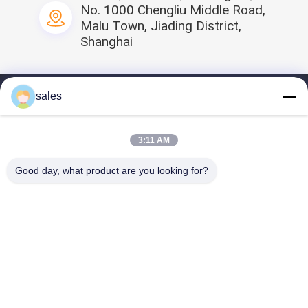
A: Yes, it is acceptable.
ตอบ: ใช่เป็นที่ยอมรับ
But we don't
No. 1000 Chengliu Middle Road,
recommend that you do that at this time.
แต่เราไม่แนะนำให้คุณ
Malu Town, Jiading District,
ทำในเวลานี้
It will take at least 20 days for a custom order to be
Shanghai
made than for a regular order.
จะใช้เวลาอย่างน้อย 20 วันสำหรับ
การสั่งซื้อที่กำหนดเองที่จะทำกว่าสำหรับการสั่งซื้อปกติ
sales
บ้าน
ข้อมูลส่วนตัว
3:11 AM
ผลิตภัณฑ์ของเรา
Good day, what product are you looking for?
วิดีโอ
ติดต่อเรา
แบ่งปันเรา
จีน หน้ากากทางการแพทย์สำหรับเด็ก
จํา