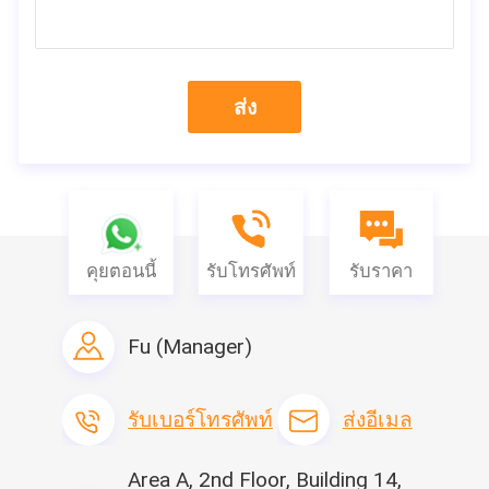
China, mask production is affected by the virus, and there is a
lack of masks all over the world.
แต่ตอนนี้ในประเทศจีนการผลิต
หน้ากากได้รับผลกระทบจากไวรัสและมีการขาดมาสก์ทั่วโลก
it is
difficult to find any supplier in your local city, because most of
ส่ง
them are bought from China.
เป็นการยากที่จะหาผู้จัดหาในเมือง
ท้องถิ่นของคุณเพราะส่วนใหญ่ซื้อจากประเทศจีน
The production
capacity of mask is limited, and the buyer is far beyond the
supplier at present.
กำลังการผลิตหน้ากากมี จำกัด และผู้ซื้ออยู่
ไกลเกินกว่าซัพพลายเออร์ในปัจจุบัน
In addition, the cost of raw
materials, packaging, transportation and labor has increased
since a few weeks ago.
นอกจากนี้ราคาวัตถุดิบบรรจุภัณฑ์การ
คุยตอนนี้
รับโทรศัพท์
รับราคา
ขนส่งและแรงงานเพิ่มขึ้นตั้งแต่ไม่กี่สัปดาห์ที่ผ่านมา
Q: Can you deliver it to my address?
ถาม: คุณส่งไปยังที่อยู่ของ
Fu (Manager)
ฉันได้ไหม
How much is the freight?
ค่าขนส่งเท่าไหร่
เป็น: โปรดส่งที่อยู่จัดส่งของคุณ, แล้วเราจะคำนวณค่าขนส่ง
สำหรับคุณของ
รับเบอร์โทรศัพท์
ส่งอีเมล
Area A, 2nd Floor, Building 14,
ถาม: สามารถปรับแต่งได้หรือไม่?