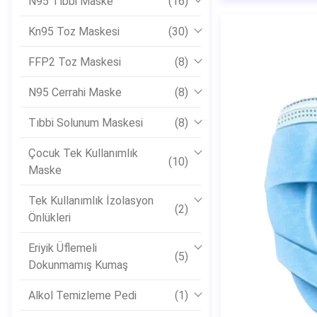
N95 Tıbbi Maske
(16)
Kn95 Toz Maskesi
(30)
FFP2 Toz Maskesi
(8)
N95 Cerrahi Maske
(8)
Tıbbi Solunum Maskesi
(8)
Çocuk Tek Kullanımlık
(10)
Maske
Tek Kullanımlık İzolasyon
(2)
Önlükleri
Eriyik Üflemeli
(5)
Dokunmamış Kumaş
Alkol Temizleme Pedi
(1)