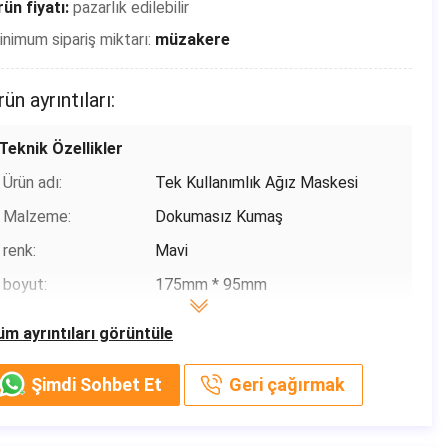
ün fiyatı:
pazarlık edilebilir
nimum sipariş miktarı:
müzakere
Ödeme & teslimat koşulları
Ambalaj bilgileri:
50 adet / kutu ， 24 kutu / karton ，
rün ayrıntıları:
Her parça ayrı ayrı bir plastik torba
içinde paketlenmiştir
Teknik Özellikler
Teslim süresi:
2-7 gün (tatiller dahil)
Ürün adı:
Tek Kullanımlık Ağız Maskesi
Ödeme koşulları:
T / T, Paypal, Venmo
Malzeme:
Dokumasız Kumaş
Yetenek temini:
Günde 500.000
renk:
Mavi
boyut:
175mm * 95mm
özellik:
koruyucu
üm ayrıntıları görüntüle
Filtrasyon Verimliliği:
BFE≥% 95/99 PFE ≥% 99
Şimdi Sohbet Et
Geri çağırmak
Temel bilgiler