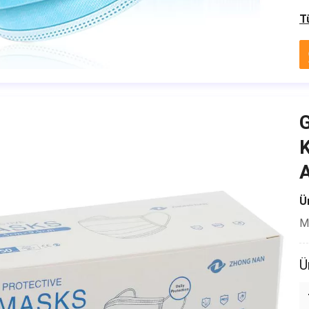
T
K
A
Ür
Mi
Ü