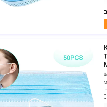
T
K
T
M
Ür
Mi
Ü