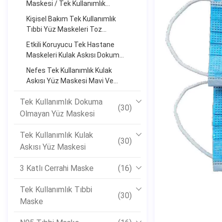
Maskesi / Tek Kullanımlık
Sigara Dokuma Yüz Maskesi
Kişisel Bakım Tek Kullanımlık
175mm * 95mm
Tıbbi Yüz Maskeleri Toz
Korumalı Mavi'den Koruyun
Etkili Koruyucu Tek Hastane
Maskeleri Kulak Askısı Dokuma
Kumaş
Nefes Tek Kullanımlık Kulak
Askısı Yüz Maskesi Mavi Ve
Beyaz Tıbbi Temiz Oda
Tek Kullanımlık Dokuma
(30)
Olmayan Yüz Maskesi
Tek Kullanımlık Kulak
(30)
Askısı Yüz Maskesi
3 Katlı Cerrahi Maske
(16)
Tek Kullanımlık Tıbbi
(30)
Maske