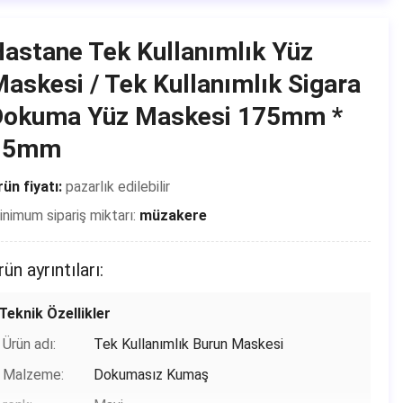
Menşe yeri:
Çin
astane Tek Kullanımlık Yüz
Marka adı:
Shanghai Shark Medical Supplies
askesi / Tek Kullanımlık Sigara
Sertifika:
CE,FDA,TEST REPORT
Dokuma Yüz Maskesi 175mm *
Model numarası:
Koruyucu Maske
95mm
Ödeme & teslimat koşulları
ün fiyatı:
pazarlık edilebilir
Ambalaj bilgileri:
50 adet / kutu ， 24 kutu / karton ，
nimum sipariş miktarı:
müzakere
Her parça ayrı ayrı bir plastik torba
içinde paketlenmiştir
rün ayrıntıları:
Teslim süresi:
2-7 gün (tatiller dahil)
Ödeme koşulları:
T / T, Paypal, Venmo
Teknik Özellikler
Yetenek temini:
500.000
Ürün adı:
Tek Kullanımlık Burun Maskesi
Malzeme:
Dokumasız Kumaş