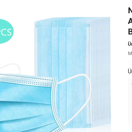
N
A
B
Ür
Mi
Ü