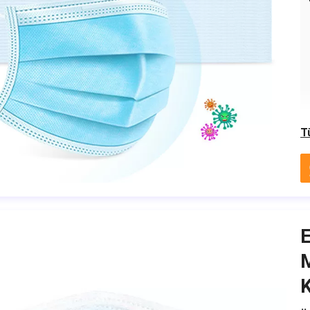
T
E
M