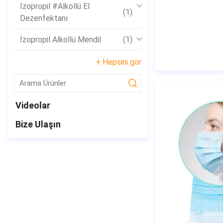
İzopropil #Alkollü El
(1)
Dezenfektanı
İzopropil Alkollü Mendil
(1)
+ Hepsini gör
submit
Videolar
Bize Ulaşın