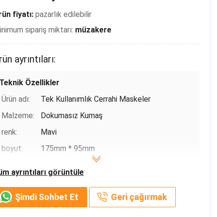
ün fiyatı:
pazarlık edilebilir
nimum sipariş miktarı:
müzakere
rün ayrıntıları:
Teknik Özellikler
Ürün adı:
Tek Kullanımlık Cerrahi Maskeler
Malzeme:
Dokumasız Kumaş
renk:
Mavi
boyut:
175mm * 95mm
özellik:
koruyucu
üm ayrıntıları görüntüle
Uygulama:
Yüz Giyinme
Şimdi Sohbet Et
Geri çağırmak
Temel bilgiler