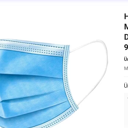
H
M
Ür
Mi
Ü