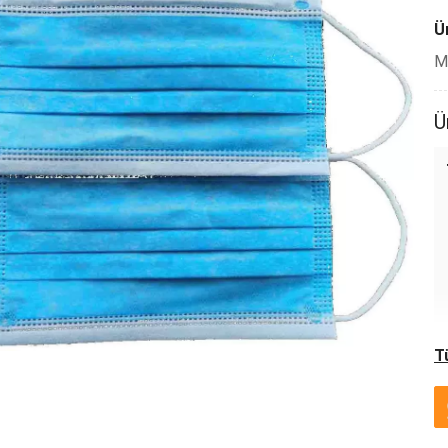
Ür
Mi
Ü
T