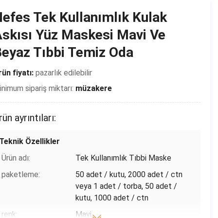
Menşe yeri:
Çin
efes Tek Kullanımlık Kulak
Marka adı:
Shanghai Shark Medical Supplies
skısı Yüz Maskesi Mavi Ve
Sertifika:
CE,FDA,TEST REPORT
eyaz Tıbbi Temiz Oda
Model numarası:
Koruyucu Maske
ün fiyatı:
pazarlık edilebilir
Ödeme & teslimat koşulları
nimum sipariş miktarı:
müzakere
Ambalaj bilgileri:
50 adet / kutu ， 24 kutu / karton ，
Her parça ayrı ayrı bir plastik torba
rün ayrıntıları:
içinde paketlenmiştir
Teslim süresi:
2-7 gün (tatiller dahil)
Teknik Özellikler
Ödeme koşulları:
T / T, Paypal, Venmo
Ürün adı:
Tek Kullanımlık Tıbbi Maske
Yetenek temini:
Günde 500.000
paketleme:
50 adet / kutu, 2000 adet / ctn
veya 1 adet / torba, 50 adet /
kutu, 1000 adet / ctn
renk:
Mavi