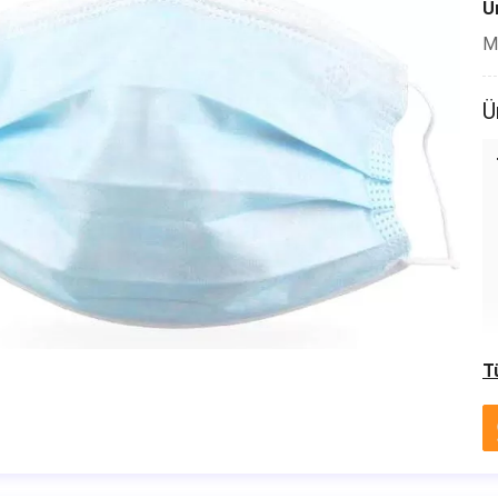
Ür
Mi
Ü
T