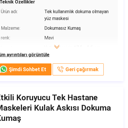
içinde paketlenmiştir
Teknik Özellikler
Teslim süresi:
3-7 gün (tatiller dahil)
Ürün adı:
Tek kullanımlık dokuma olmayan
yüz maskesi
Ödeme koşulları:
T / T, Paypal, Venmo
Malzeme:
Dokumasız Kumaş
Yetenek temini:
500,00000
renk:
Mavi
boyut:
Yetişkinler için 17,5 x 9,5 cm
üm ayrıntıları görüntüle
kullanım:
Koruma
Filtrasyon Verimliliği:
BFE≥% 95/99 PFE ≥% 99
Şimdi Sohbet Et
Geri çağırmak
Temel bilgiler
Menşe yeri:
Çin
tkili Koruyucu Tek Hastane
Marka adı:
Shanghai Shark Medical Supplies
askeleri Kulak Askısı Dokuma
Sertifika:
CE,FDA,TEST REPORT
Kumaş
Model numarası:
Koruyucu Maske