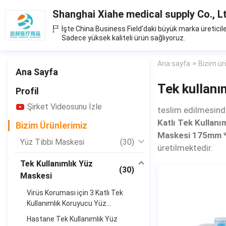
Shanghai Xiahe medical supply Co., L
İşte China Business Field'daki büyük marka üreticile
Sadece yüksek kaliteli ürün sağlıyoruz.
Ana sayfa
Bizim ür
Ana Sayfa
Tek kullanı
Profil
Şirket Videosunu İzle
teslim edilmesind
Katlı Tek Kullan
Bizim Ürünlerimiz
Maskesi 175mm 
Yüz Tıbbi Maskesi
(30)
üretilmektedir.
Tek Kullanımlık Yüz
(30)
Maskesi
Virüs Koruması için 3 Katlı Tek
Kullanımlık Koruyucu Yüz
Maskesi Çok Renkli
Hastane Tek Kullanımlık Yüz