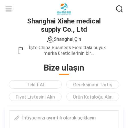
Shanghai Xiahe medical
supply Co., Ltd
Shanghai,Çin
İşte China Business Field'daki büyük
marka üreticilerinin bir
koleksiyonu.Sadece yüksek kaliteli ürün
sağlıyoruz.
Bize ulaşın
Teklif Al
Gereksinimi Tartış
Fiyat Listesini Alın
Ürün Kataloğu Alın
İhtiyacınızı ayrıntılı olarak açıklayın