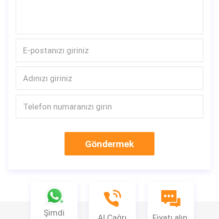
Göndermek
Şimdi
Al Çağrı
Fiyatı alın.