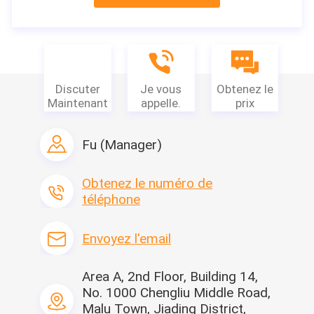
boîte/cartons, chaque
morceau est
individuellement emballés
dans
Délai de livraison
2-7 jours (vacances y
Discuter
Je vous
Obtenez le
compris)
Maintenant
appelle.
prix
Conditions de paiement
T/T, Paypal, Venmo
Fu (Manager)
Capacité
d'approvisionnement
Obtenez le numéro de
500 000 par jour
téléphone
Intéressé dans ce
produit ?
Envoyez l'email
vendeur de contact
Obtenez le plus défunt
prix du vendeur
Area A, 2nd Floor, Building 14,
No. 1000 Chengliu Middle Road,
Malu Town, Jiading District,