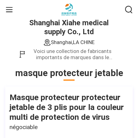
Shanghai Xiahe medical
supply Co., Ltd
Shanghai,LA CHINE
Voici une collection de fabricants
importants de marques dans le
domaine d'affaires de la Chine.Nous
fournissons seulement le produit de
masque protecteur jetable
haute qualité.
Masque protecteur protecteur
jetable de 3 plis pour la couleur
multi de protection de virus
négociable