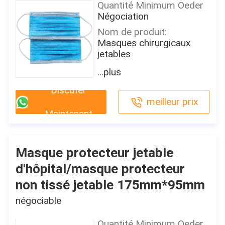
Quantité Minimum Oeder
Négociation
Nom de produit:
Masques chirurgicaux
jetables
Matériel:
...plus
Textile non tissé
Discuter
Couleur:
meilleur prix
bleu
Maintenant
Taille:
175mm*95mm
Caractéristique:
Masque protecteur jetable
Protecteur
d'hôpital/masque protecteur
Application:
non tissé jetable 175mm*95mm
Habillage de visage
négociable
Lieu d'origine
La Chine
Quantité Minimum Oeder