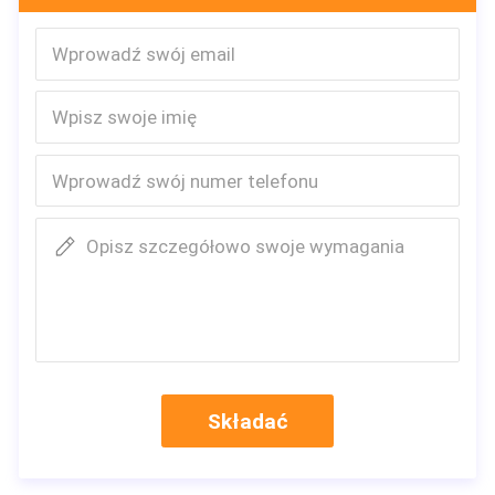
Q1.
Pytanie 1
Can I get a sample ?
Czy mogę dostać próbkę?
Możemy dostarczyć bezpłatne próbki, jeśli są w magazynie, ale
opłata pocztowa jest pobierana.
Jeśli próbki są dostosowane, podlegają opłacie, połowa lub
całość może podlegać zwrotowi przy składaniu zamówienia, w
zależności od ilości.
Opisz szczegółowo swoje wymagania
Q2: Czy możesz dla nas zaprojektować?
Yes.
Tak.
We have a professional team having rich experience in gift
box, book printing design and manufacturing.
Posiadamy
profesjonalny zespół z bogatym doświadczeniem w dziedzinie
Składać
opakowań prezentowych, projektowania i drukowania książek.
We are strong at designing, we could design it as customized or
create it, and it's free.
Jesteśmy silni w projektowaniu, możemy