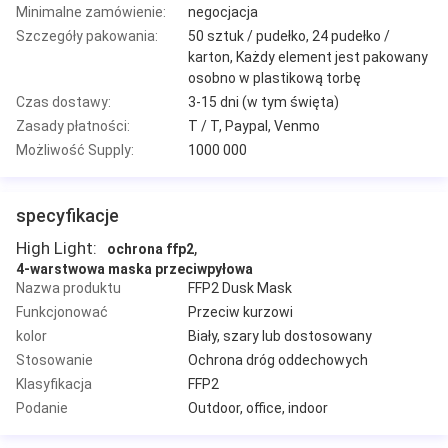
Minimalne zamówienie:
negocjacja
Szczegóły pakowania:
50 sztuk / pudełko, 24 pudełko /
karton, Każdy element jest pakowany
osobno w plastikową torbę
Czas dostawy:
3-15 dni (w tym święta)
Zasady płatności:
T / T, Paypal, Venmo
Możliwość Supply:
1000 000
specyfikacje
High Light:
,
ochrona ffp2
4-warstwowa maska ​​przeciwpyłowa
Nazwa produktu
FFP2 Dusk Mask
Funkcjonować
Przeciw kurzowi
kolor
Biały, szary lub dostosowany
Stosowanie
Ochrona dróg oddechowych
Klasyfikacja
FFP2
Podanie
Outdoor, office, indoor