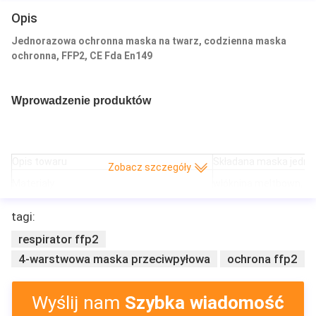
Opis
Jednorazowa ochronna maska ​​na twarz, codzienna maska ​​
ochronna, FFP2, CE Fda En149
Wprowadzenie produktów
Opis towaru
Składana maska ​​jedn
Zobacz szczegóły
Materiały
włóknina meltbown, wł
Kształt
kształt miseczki, kszt
tagi:
Kolor
Biały
Uszczelka
10 sztuk / pudełko, 40 
respirator ffp2
Certyfikat
CE
4-warstwowa maska ​​przeciwpyłowa
ochrona ffp2
FAQ
Wyślij nam
Szybka wiadomość
FAQ