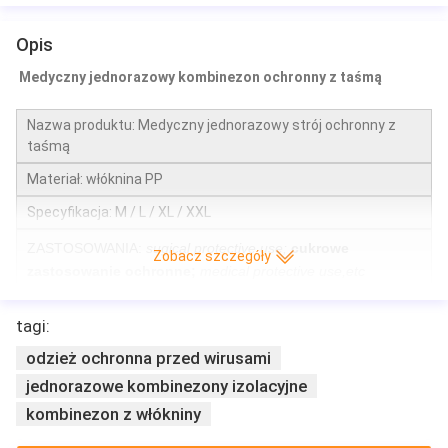
Opis
Medyczny jednorazowy kombinezon ochronny z taśmą
Nazwa produktu: Medyczny jednorazowy strój ochronny z
taśmą
Materiał: włóknina PP
Specyfikacja: M / L / XL / XXL
ZASTOSOWANIA:
sugical protective use;
cukrowe
Zobacz szczegóły
zastosowanie ochronne;
medical protective use,etc
medyczne zastosowanie ochronne itp
tagi:
Sposób użycia: noś jednorazową odzież ochronną zgodnie z
kolejnością zakładania ubrania, potem kurtki, a następnie
odzież ochronna przed wirusami
czapki, a na końcu taśmy
jednorazowe kombinezony izolacyjne
kombinezon z włókniny