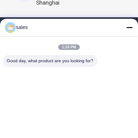
Shanghai
sales
Dom
Profil
1:20 PM
Nasze produkty
Good day, what product are you looking for?
Filmy
Skontaktuj się z nami
Podziel się nami
Chiny kombinezon z włókniny
dostawca.Copyright ©
2025 Shanghai Xiahe medical supply Co., Ltd. All
Rights Reserved.