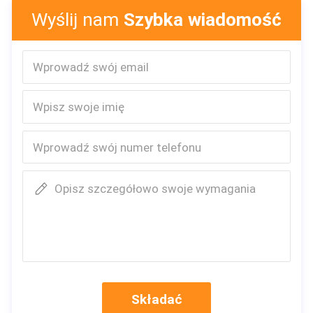
FAQ
Wyślij nam
Szybka wiadomość
P: Czy jesteś firmą handlową lub producentem?
Odp.: Jesteśmy fabryką, zajmujemy się głównie jednorazowymi
medycznymi produktami eksploatacyjnymi, takimi jak
chirurgiczna maska ​​na twarz, włókninowe czapki, papierowe
czapki, fartuch chirurgiczny, fartuch laboratoryjny, jednorazowy
kombinezon ...
P: Jak długi jest twój czas dostawy?
Odp .: Zwykle zajmuje to około 20 ~ 30 dni roboczych, zależy to
Opisz szczegółowo swoje wymagania
od ilości.
Q: Do you provide samples ?
P: Czy dostarczasz próbki?
is it free
or extra ?
czy to jest darmowe czy dodatkowe?
Odp .: Tak, możemy zaoferować próbkę za darmo, ale nie
ponosimy kosztów frachtu.
Składać