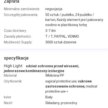
Zapłata
Minimalne zamówienie:
negocjacja
Szczegóły pakowania:
50 sztuk / pudełko, 24 pudełko /
karton, Każdy element jest pakowany
osobno w plastikową torbę
Czas dostawy:
3-7 dni
Zasady płatności:
T / T, PAYPAL, VENMO
Możliwość Supply:
3000 sztuk dziennie
specyfikacje
High Light:
,
odzież ochronna przed wirusami
jednorazowe kombinezony izolacyjne
Materiał
Włóknina PP
Użytkownik
sugical protective use;
cukrowe
zastosowanie ochronne;
medical
protective use
<
kolor
Biały
Nieść
Składany; przenośny