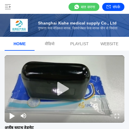
बात करना
संपर्क
Shanghai Xiahe medical supply Co., Ltd
गुणवत्ता फेस मेडिकल मास्क, डिस्पोजेबल फेस मास्क चीन से निर्माता
HOME
वीडियो
PLAYLIST
WEBSITE
अजीब ब्लूटूथ हेडसेट