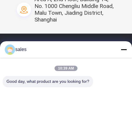
No. 1000 Chengliu Middle Road,
Malu Town, Jiading District,
Shanghai
Αρχική Σελίδα
sales
προφίλ
Τα προϊόντα μας
10:39 AM
Βίντεο
Good day, what product are you looking for?
επαφή
Μας μοιραστείτε