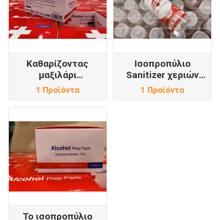
Καθαρίζοντας
Ισοπροπύλιο
μαξιλάρι
Sanitizer χεριών
οινοπνεύματος
#Alcohol
1 Προϊόντα
1 Προϊόντα
Το ισοπροπύλιο