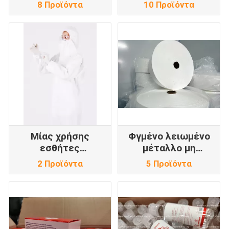
συσκευών
8 Προϊόντα
10 Προϊόντα
Μίας χρήσης
Φγμένο λειωμένο
εσθήτες
μέταλλο μη
απομόνωσης
υφανθε'ν ύφασμα
2 Προϊόντα
5 Προϊόντα