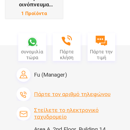
οινόπνευμα
σκουπίζει
1 Προϊόντα
συνομιλία
Πάρτε
Πάρτε την
τώρα
κλήση
τιμή
Fu (Manager)
Πάρτε τον αριθμό τηλεφώνου
Στείλετε το ηλεκτρονικό
ταχυδρομείο
Area A, 2nd Floor, Building 14,