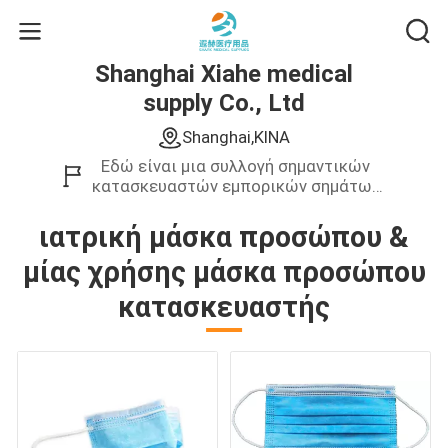
Shanghai Xiahe medical
supply Co., Ltd
Shanghai,ΚΙΝΑ
Εδώ είναι μια συλλογή σημαντικών
κατασκευαστών εμπορικών σημάτων
στον επιχειρησιακό τομέα της
Κίνας.Παρέχουμε μόνο υψηλό -
ιατρική μάσκα προσώπου &
ποιοτικό προϊόν.
μίας χρήσης μάσκα προσώπου
κατασκευαστής