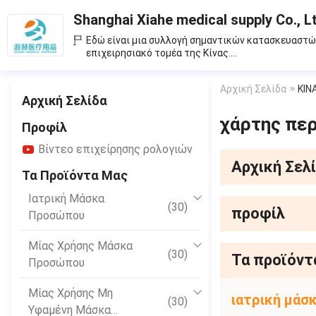
Shanghai Xiahe medical supply Co., L
Εδώ είναι μια συλλογή σημαντικών κατασκευαστ
επιχειρησιακό τομέα της Κίνας.
Παρέχουμε μόνο υψηλό - ποιοτικό προϊόν.
Αρχική Σελίδα
ΚΙΝ
Αρχική Σελίδα
χάρτης πε
Προφίλ
Βίντεο επιχείρησης ρολογιών
Αρχική Σελ
Τα Προϊόντα Μας
Ιατρική Μάσκα
(30)
προφίλ
Προσώπου
Μίας Χρήσης Μάσκα
(30)
Τα προϊόντ
Προσώπου
Μίας Χρήσης Μη
ιατρική μά
(30)
Υφαμένη Μάσκα