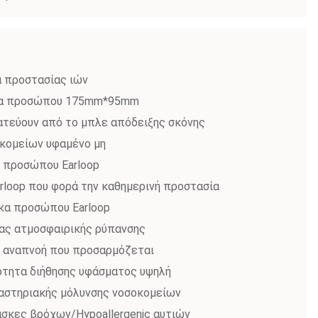
α προστασίας ιών
σκα προσώπου 175mm*95mm
ατεύουν από το μπλε απόδειξης σκόνης
οκομείων υφαμένο μη
ν προσώπου Earloop
loop που φορά την καθημερινή προστασία
κα προσώπου Earloop
ας ατμοσφαιρικής ρύπανσης
ην αναπνοή που προσαρμόζεται
κότητα διήθησης υφάσματος υψηλή
αστηριακής μόλυνσης νοσοκομείων
άσκες βρόχων/Hypoallergenic αυτιών