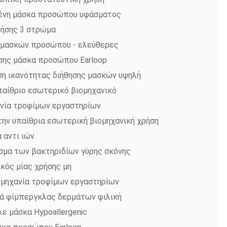
μένη μάσκα προσώπου υφάσματος
ρήσης 3 στρώμα
α μασκών προσώπου - ελεύθερες
σης μάσκα προσώπου Earloop
ση ικανότητας διήθησης μασκών υψηλή
παίθριο εσωτερικό βιομηχανικό
ανία τροφίμων εργαστηρίων
την υπαίθρια εσωτερική βιομηχανική χρήση
 αντι ιών
σμα των βακτηριδίων γύρης σκόνης
κός μίας χρήσης μη
ομηχανία τροφίμων εργαστηρίων
ά φίμπεργκλας δερμάτων φιλική
ε μάσκα Hypoallergenic