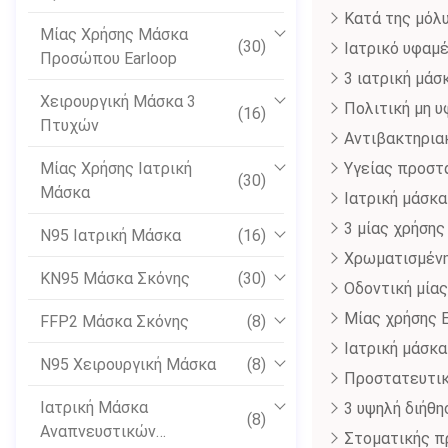
Προσώπου
Κατά της μόλ
Μίας Χρήσης Μάσκα
(30)
Ιατρικό υφαμ
Προσώπου Earloop
3 ιατρική μά
Χειρουργική Μάσκα 3
Πολιτική μη 
(16)
Πτυχών
Αντιβακτηρια
Μίας Χρήσης Ιατρική
Υγείας προστ
(30)
Μάσκα
Ιατρική μάσκ
3 μίας χρήσης
N95 Ιατρική Μάσκα
(16)
Χρωματισμένη
KN95 Μάσκα Σκόνης
(30)
Οδοντική μίας
Μίας χρήσης E
FFP2 Μάσκα Σκόνης
(8)
Ιατρική μάσκ
N95 Χειρουργική Μάσκα
(8)
Προστατευτικ
Ιατρική Μάσκα
3 υψηλή διήθη
(8)
Αναπνευστικών
Στοματικής π