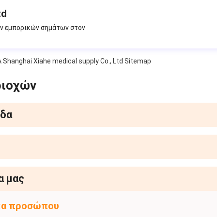
td
ών εμπορικών σημάτων στον
Α Shanghai Xiahe medical supply Co., Ltd Sitemap
ριοχών
ίδα
α μας
σκα προσώπου