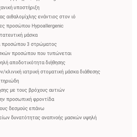
χανική υποστήριξη
 αιθαλομίχλης ενάντιος στον ιό
ες προσώπου Hypoallergenic
στατευτική μάσκα
κα προσώπου 3 στρώματος
ασκών προσώπου που τυπώνεται
ηλή αποδοτικότητα διήθησης
/κλινική ιατρική στοματική μάσκα διάθεσης
ητηριώδη
ήσης με τους βρόχους αυτιών
 την προσωπική φροντίδα
 τους δεσμούς επάνω
είων δυνατότητας αναπνοής μασκών υψηλή