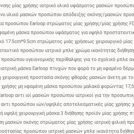
υνσης μίας χρήσης ιατρικό υλικό υφάσματος μασκών προσώπ
ένο υλικό μασκών προσώπου απόδειξης σκόνης/μασκών προ
σκα προσώπου Earloop στρώματος μίας χρήσης/μίας χρήσης 
υφαμένη μάσκα προσώπου υφάσματος για υψηλό προστατευτικ
κό 17.5cm*9.5cm στρώματος μιάς χρήσεως χειρουργικό μίας
ατευτικό προσώπου ιατρικό μπλε χρώμα ικανότητας διήθησ
α προσώπου υγειονομικής περίθαλψης για το σχολικό μπλε α
 ιατρική μάσκα Earloop πτυχών που φορά το μη υφαμένο δέρ
 χειρουργική προστασία σκόνης φθοράς μασκών άνετη με το
 χρήσης μη υφαμένη μάσκα προσώπου μαλακά φορώντας 17,5 X
arloop αντι ιοί μασκών προσώπου ιατρικοί για την προσωπικ
α αντι προσώπου ιών/υψηλές αποτελεσματικές μίας χρήσης 
ή υψηλή χειρουργική μάσκα 3 διήθησης προϊόν μίας χρήσης 
ση μασκών σκόνης στρώματος μίας χρήσης ιατρική φιλική πρ
ροστασίας προσώπου ιατρική μασκών μπλε ικανότητα διήθη