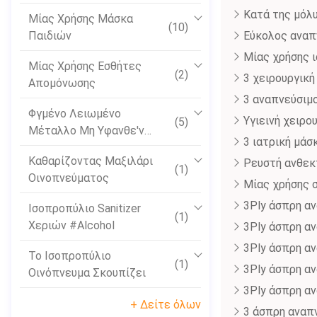
Συσκευών
Κατά της μόλ
Μίας Χρήσης Μάσκα
(10)
Παιδιών
Εύκολος αναπ
Μίας χρήσης ι
Μίας Χρήσης Εσθήτες
(2)
3 χειρουργικ
Απομόνωσης
3 αναπνεύσιμ
Φγμένο Λειωμένο
Υγιεινή χειρο
(5)
Μέταλλο Μη Υφανθε'ν
3 ιατρική μά
Ύφασμα
Καθαρίζοντας Μαξιλάρι
Ρευστή ανθεκ
(1)
Οινοπνεύματος
Μίας χρήσης 
3Ply άσπρη αν
Ισοπροπύλιο Sanitizer
(1)
Χεριών #Alcohol
3Ply άσπρη αν
3Ply άσπρη αν
Το Ισοπροπύλιο
(1)
3Ply άσπρη αν
Οινόπνευμα Σκουπίζει
3Ply άσπρη αν
+ Δείτε όλων
3 άσπρη αναπ