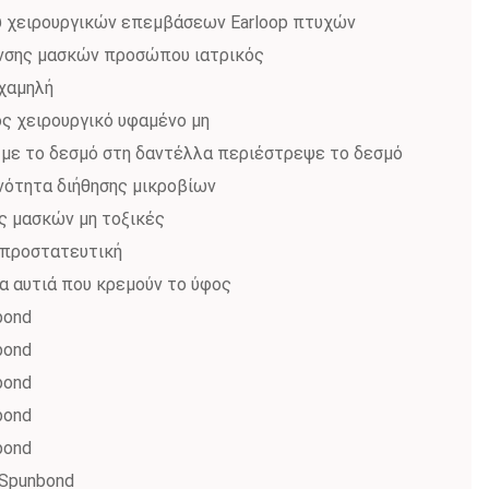
 χειρουργικών επεμβάσεων Earloop πτυχών
νσης μασκών προσώπου ιατρικός
 χαμηλή
 χειρουργικό υφαμένο μη
 με το δεσμό στη δαντέλλα περιέστρεψε το δεσμό
ανότητα διήθησης μικροβίων
ς μασκών μη τοξικές
 προστατευτική
α αυτιά που κρεμούν το ύφος
bond
bond
bond
bond
bond
/Spunbond